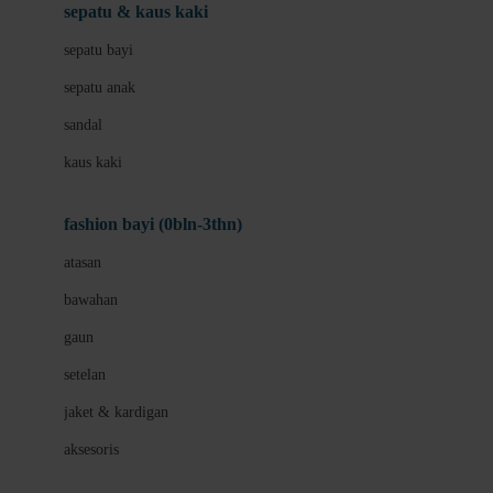
Beauty Barn
sepatu & kaus kaki
Bio Oil
sepatu bayi
Biolane
sepatu anak
Bite Fighters
sandal
Bizzi Growin
kaus kaki
Blackmores
fashion bayi (0bln-3thn)
Blooming Marvellous
atasan
Bonnels
bawahan
Bravado
gaun
Bruder
setelan
Brush Baby
jaket & kardigan
Buds Organics
aksesoris
Bugaboo
Buggygear