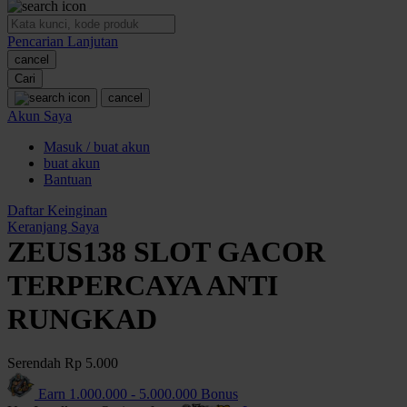
O
Pencarian Lanjutan
Oh Ma Grain
cancel
Okiedog
Cari
cancel
P
Akun Saya
Masuk / buat akun
Peachy
buat akun
Phil & Ted's
Bantuan
Philips Avent
Daftar Keinginan
Keranjang Saya
Pigeon
ZEUS138 SLOT GACOR
Playgro
TERPERCAYA ANTI
Poled Global
RUNGKAD
Ponycycle
Serendah
Rp 5.000
Puma
Earn
1.000.000
-
5.000.000
Bonus
Pureats