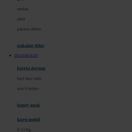
Dae Organics
setelan
Docare
jaket
Doona
pakaian dalam
Down To Earth
Drew
pakaian tidur
Dr. Brown's
ZEUS138 SLOT
E
kereta dorong
ELC
bayi baru lahir
Ergobaby
usia 6 bulan+
Expert Care
koper anak
Ezyroller
kursi mobil
F
0-13 Kg