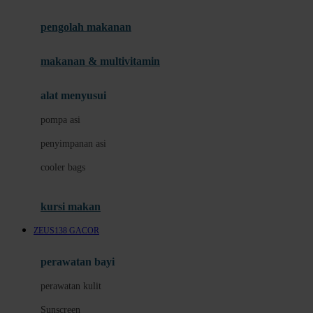
Joie
pengolah makanan
Joolz
Jujube
makanan & multivitamin
K
alat menyusui
Kiddycuts
pompa asi
Kumon
penyimpanan asi
L
cooler bags
Leapfrog
kursi makan
Leclerc
ZEUS138 GACOR
Lee Vierra
Lillebaby
perawatan bayi
Little Bird Told Me
perawatan kulit
Little Miss Janis
Sunscreen