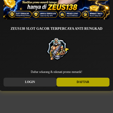
ZEUS138 SLOT GACOR TERPERCAYA ANTI RUNGKAD
Daftar sekarang & nikmati promo menarik!
LOGIN
DAFTAR