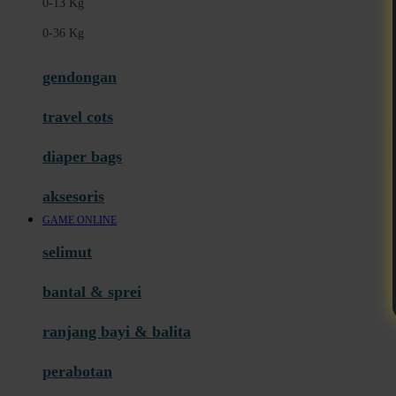
0-13 Kg
0-36 Kg
gendongan
travel cots
diaper bags
aksesoris
GAME ONLINE
selimut
bantal & sprei
ranjang bayi & balita
perabotan