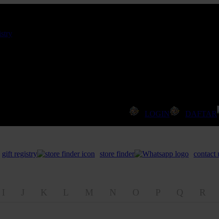
istry
LOGIN
DAFTAR
gift registry
store finder
contact 
I
J
K
L
M
N
O
P
Q
R