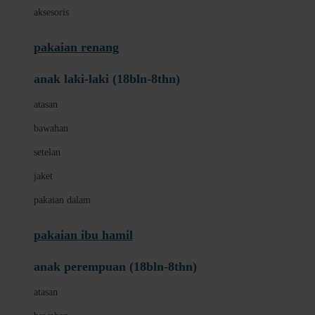
aksesoris
pakaian renang
anak laki-laki (18bln-8thn)
atasan
bawahan
setelan
jaket
pakaian dalam
pakaian ibu hamil
anak perempuan (18bln-8thn)
atasan