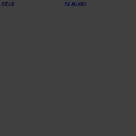
Amara
Aqua Scale