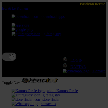
Pastikan bermain di Situs ZEUS13
lewati ke Konten
download apps
download app from:
gift registry
Bahasa
ID
LOGIN
DAFTAR
Contact 
Toggle Nav
about Kanmo Circle
gift registry
store finder
contact us