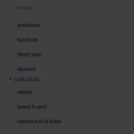
Felt So Sweet
0-36 Kg
Fisher Price
Flipper
gendongan
Friends Of Sally
travel cots
G
diaper bags
Gb
Geko
aksesoris
Graco
GAME ONLINE
Gund
selimut
H
bantal & sprei
Habbie
Haenim
ranjang bayi & balita
Happy Horse