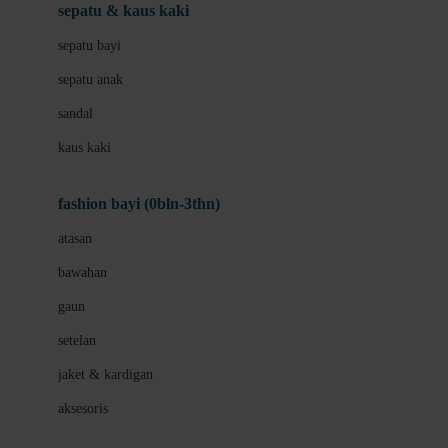
Beauty Barn
sepatu & kaus kaki
Bio Oil
sepatu bayi
Biolane
sepatu anak
Bite Fighters
sandal
Bizzi Growin
kaus kaki
Blackmores
fashion bayi (0bln-3thn)
Blooming Marvellous
atasan
Bonnels
bawahan
Bravado
gaun
Bruder
setelan
Brush Baby
jaket & kardigan
Buds Organics
aksesoris
Bugaboo
Buggygear