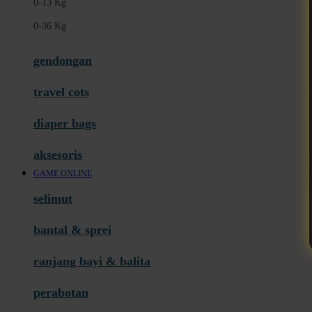
0-13 Kg
0-36 Kg
gendongan
travel cots
diaper bags
aksesoris
GAME ONLINE
selimut
bantal & sprei
ranjang bayi & balita
perabotan