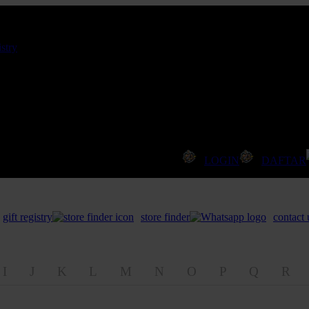
istry
LOGIN
DAFTAR
gift registry
store finder
contact 
I
J
K
L
M
N
O
P
Q
R