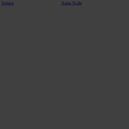
Amara
Aqua Scale