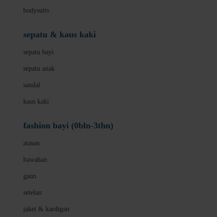
bodysuits
sepatu & kaus kaki
sepatu bayi
sepatu anak
sandal
kaus kaki
fashion bayi (0bln-3thn)
atasan
bawahan
gaun
setelan
jaket & kardigan