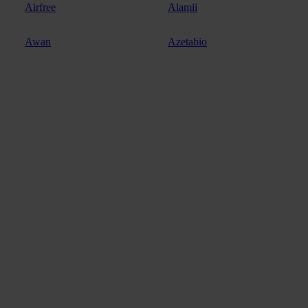
Airfree
Alamii
Awan
Azetabio