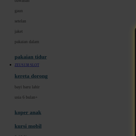
bawahan
gaun
setelan
jaket
pakaian dalam
pakaian tidur
ZEUS138 SLOT
kereta dorong
bayi baru lahir
usia 6 bulan+
koper anak
kursi mobil