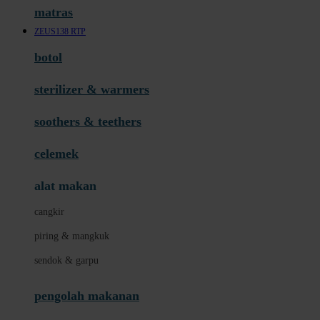
matras
ZEUS138 RTP
botol
sterilizer & warmers
soothers & teethers
celemek
alat makan
cangkir
piring & mangkuk
sendok & garpu
pengolah makanan