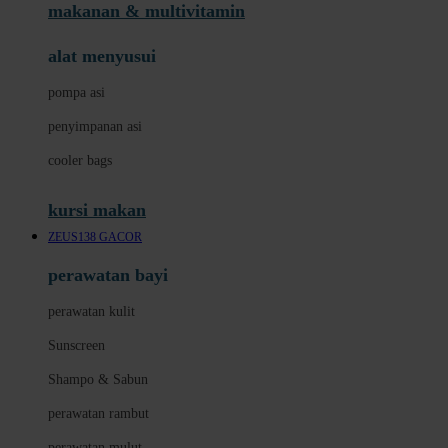
makanan & multivitamin
alat menyusui
pompa asi
penyimpanan asi
cooler bags
kursi makan
ZEUS138 GACOR
perawatan bayi
perawatan kulit
Sunscreen
Shampo & Sabun
perawatan rambut
perawatan mulut