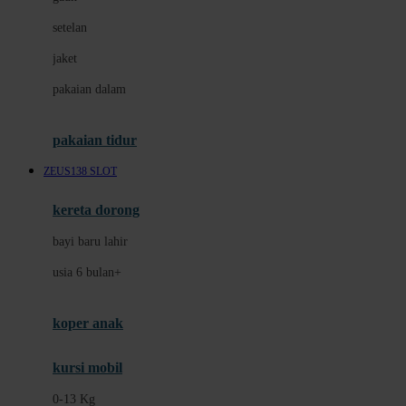
Dae Organics
setelan
Docare
jaket
Doona
pakaian dalam
Down To Earth
Drew
pakaian tidur
Dr. Brown's
ZEUS138 SLOT
E
kereta dorong
ELC
bayi baru lahir
Ergobaby
usia 6 bulan+
Expert Care
koper anak
Ezyroller
kursi mobil
F
0-13 Kg