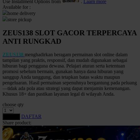
Use Installment Options from
.
Laarn more
Available for :
Q
home delivery
store pickup
QV Baby
ZEUS138 SLOT GACOR TERPERCAYA
R
ANTI RUNGKAD
Real Shades
ZEUS138
menghadirkan beragam permainan slot online dalam
Red Castle
tampilan yang praktis, responsif, dan mudah digunakan sebagai
hiburan bagi pengguna dewasa. Pelajari aturan serta ketentuan
Ribbon Madness
promosi sebelum bermain, gunakan hanya dana hiburan yang
sanggup Anda tanggung, dan tetapkan batas waktu maupun
S
pengeluaran. Hasil permainan sepenuhnya bergantung pada peluang
—tidak ada pola atau strategi yang dapat menjamin kemenangan.
Sebamed
Khusus 18+ dan pastikan layanan legal di wilayah Anda.
Silver Cross
choose qty
Simply Idea
DAFTAR
LOGIN
Share product:
Skip Hop
Spectra