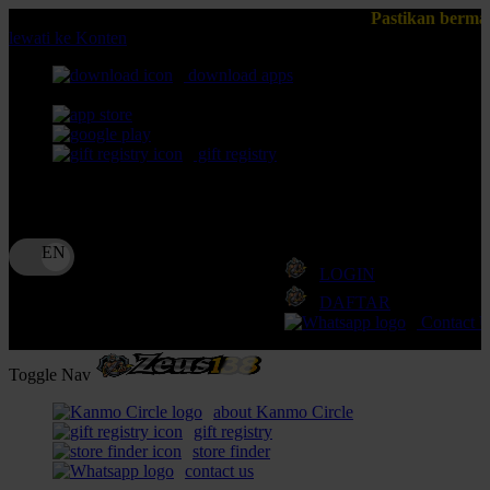
Pastikan bermain di Situs ZEUS1
lewati ke Konten
download apps
download app from:
gift registry
Bahasa
ID
LOGIN
DAFTAR
Contact 
Toggle Nav
about Kanmo Circle
gift registry
store finder
contact us