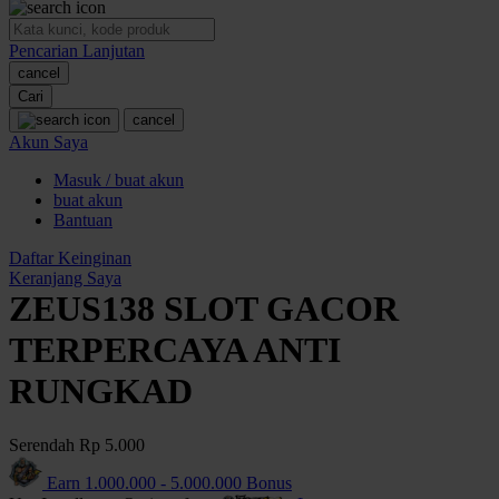
O
Pencarian Lanjutan
Oh Ma Grain
cancel
Okiedog
Cari
cancel
P
Akun Saya
Masuk / buat akun
Peachy
buat akun
Phil & Ted's
Bantuan
Philips Avent
Daftar Keinginan
Keranjang Saya
Pigeon
ZEUS138 SLOT GACOR
Playgro
TERPERCAYA ANTI
Poled Global
RUNGKAD
Ponycycle
Serendah
Rp 5.000
Puma
Earn
1.000.000
-
5.000.000
Bonus
Pureats