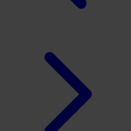
Xootz
Y
Yamatoya
Z
Zaxy
Zoggs
0-9
4Moms
59S