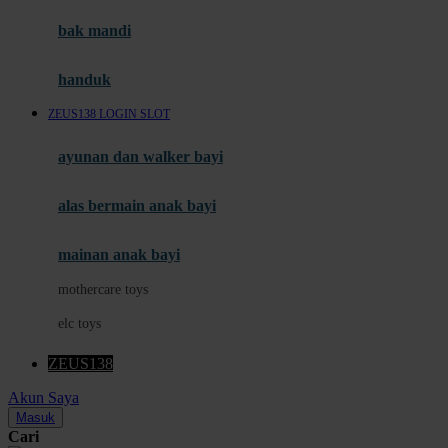
Moby
bak mandi
Momami
handuk
Mothercare
ZEUS138 LOGIN SLOT
Mustela
ayunan dan walker bayi
My Buddy Tag
My K
alas bermain anak bayi
N
mainan anak bayi
Naif
mothercare toys
Nike
elc toys
Nordic Natural
ZEUS138
Nuby
Akun Saya
Nuna
Masuk
Cari