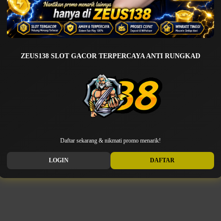
ZEUS138 SLOT GACOR TERPERCAYA ANTI RUNGKAD
Daftar sekarang & nikmati promo menarik!
LOGIN
DAFTAR