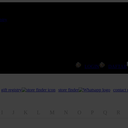
istry
LOGIN
DAFTAR
gift registry
store finder
contact 
I
J
K
L
M
N
O
P
Q
R