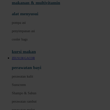
makanan & multivitamin
alat menyusui
pompa asi
penyimpanan asi
cooler bags
kursi makan
ZEUS138 GACOR
perawatan bayi
perawatan kulit
Sunscreen
Shampo & Sabun
perawatan rambut
perawatan mulut