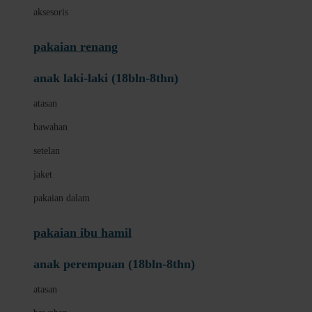
aksesoris
pakaian renang
anak laki-laki (18bln-8thn)
atasan
bawahan
setelan
jaket
pakaian dalam
pakaian ibu hamil
anak perempuan (18bln-8thn)
atasan