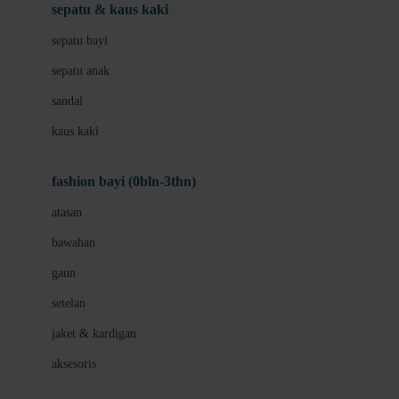
Beauty Barn
sepatu & kaus kaki
Bio Oil
sepatu bayi
Biolane
sepatu anak
Bite Fighters
sandal
Bizzi Growin
kaus kaki
Blackmores
fashion bayi (0bln-3thn)
Blooming Marvellous
atasan
Bonnels
bawahan
Bravado
gaun
Bruder
setelan
Brush Baby
jaket & kardigan
Buds Organics
aksesoris
Bugaboo
Buggygear