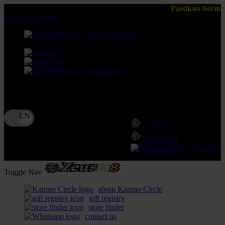
Pastikan bermain di Situs ZEUS13
lewati ke Konten
download apps
download app from:
gift registry
Bahasa
ID
LOGIN
DAFTAR
Contact 
Toggle Nav
about Kanmo Circle
gift registry
store finder
contact us