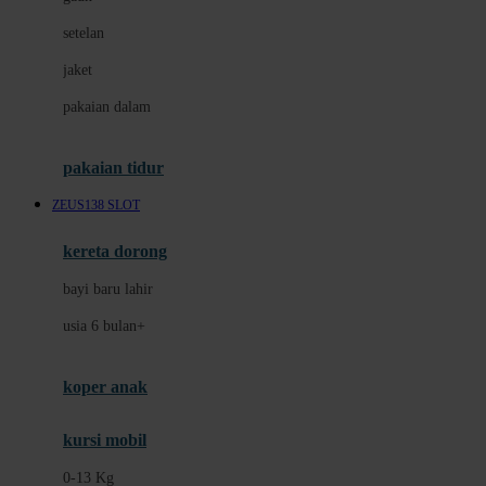
Dae Organics
setelan
Docare
jaket
Doona
pakaian dalam
Down To Earth
Drew
pakaian tidur
Dr. Brown's
ZEUS138 SLOT
E
kereta dorong
ELC
bayi baru lahir
Ergobaby
usia 6 bulan+
Expert Care
koper anak
Ezyroller
kursi mobil
F
0-13 Kg