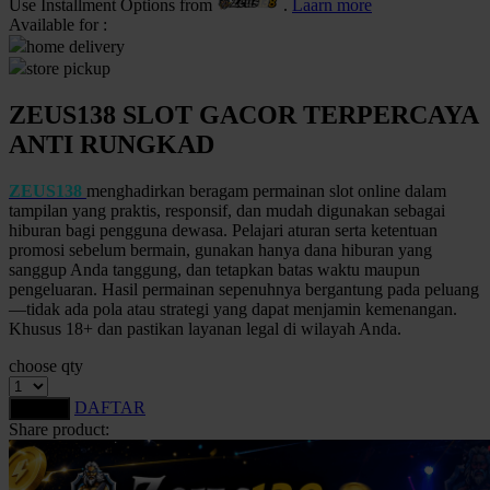
Use Installment Options from
.
Laarn more
Available for :
Q
home delivery
store pickup
QV Baby
ZEUS138 SLOT GACOR TERPERCAYA
R
ANTI RUNGKAD
Real Shades
ZEUS138
menghadirkan beragam permainan slot online dalam
Red Castle
tampilan yang praktis, responsif, dan mudah digunakan sebagai
hiburan bagi pengguna dewasa. Pelajari aturan serta ketentuan
Ribbon Madness
promosi sebelum bermain, gunakan hanya dana hiburan yang
sanggup Anda tanggung, dan tetapkan batas waktu maupun
S
pengeluaran. Hasil permainan sepenuhnya bergantung pada peluang
—tidak ada pola atau strategi yang dapat menjamin kemenangan.
Sebamed
Khusus 18+ dan pastikan layanan legal di wilayah Anda.
Silver Cross
choose qty
Simply Idea
DAFTAR
LOGIN
Share product:
Skip Hop
Spectra