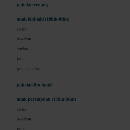
pakaian renang
Bumkins
anak laki-laki (18bln-8thn)
C
atasan
Cetaphil
bawahan
Chicco
setelan
Childlife
jaket
Clevamama
pakaian dalam
Cocolatte
Cottonseeds
pakaian ibu hamil
Cozy N Safe
anak perempuan (18bln-8thn)
Crane
atasan
Cybex
bawahan
D
gaun