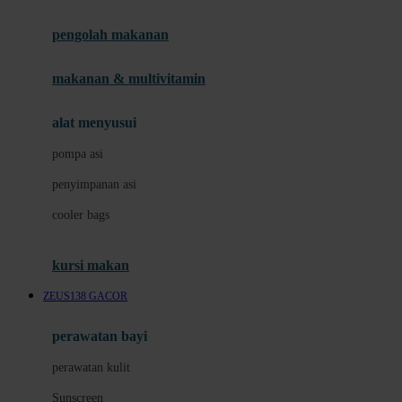
Joie
pengolah makanan
Joolz
Jujube
makanan & multivitamin
K
alat menyusui
Kiddycuts
pompa asi
Kumon
penyimpanan asi
L
cooler bags
Leapfrog
kursi makan
Leclerc
ZEUS138 GACOR
Lee Vierra
Lillebaby
perawatan bayi
Little Bird Told Me
perawatan kulit
Little Miss Janis
Sunscreen