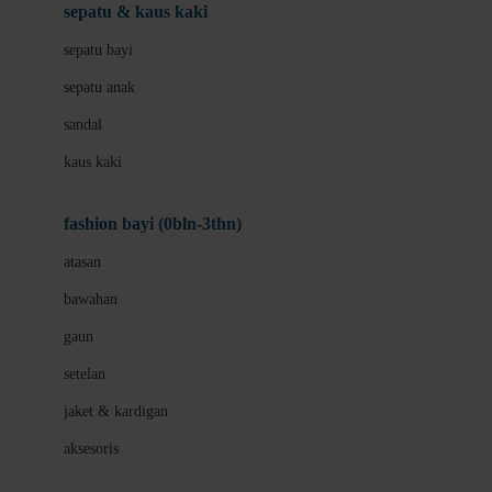
Beauty Barn
sepatu & kaus kaki
Bio Oil
sepatu bayi
Biolane
sepatu anak
Bite Fighters
sandal
Bizzi Growin
kaus kaki
Blackmores
fashion bayi (0bln-3thn)
Blooming Marvellous
atasan
Bonnels
bawahan
Bravado
gaun
Bruder
setelan
Brush Baby
jaket & kardigan
Buds Organics
aksesoris
Bugaboo
Buggygear