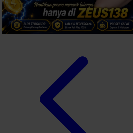
Twistshake
TY Toys
U
V
Veja
Vitaflow
Vtech
W
Waterland
Wellness
X