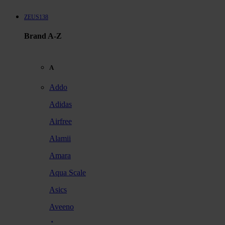
ZEUS138
Brand A-Z
A
Addo
Adidas
Airfree
Alamii
Amara
Aqua Scale
Asics
Aveeno
Awan