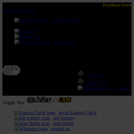
Pastikan bermain di Situs ZEUS
lewati ke Konten
download apps
download app from:
gift registry
Bahasa
ID
LOGIN
DAFTAR
Contact 
Toggle Nav
about Kanmo Circle
gift registry
store finder
contact us