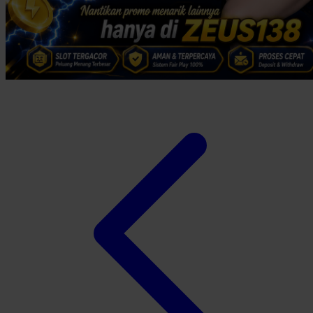
Twistshake
TY Toys
U
V
Veja
Vitaflow
Vtech
W
Waterland
Wellness
X