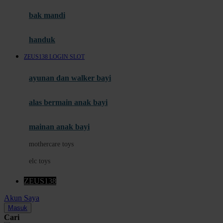
Moby
bak mandi
Momami
handuk
Mothercare
ZEUS138 LOGIN SLOT
Mustela
ayunan dan walker bayi
My Buddy Tag
My K
alas bermain anak bayi
N
mainan anak bayi
Naif
mothercare toys
Nike
elc toys
Nordic Natural
ZEUS138
Nuby
Akun Saya
Nuna
Masuk
Cari