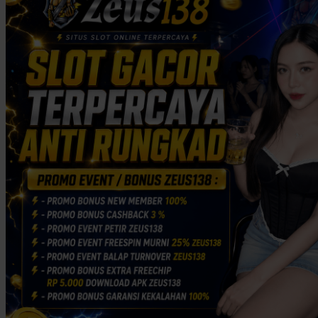
Squishmallows
Starbooks
Stick-O
Stokke
Sudocrem
Sumimo
Sunnylife
Sun-Staches
Swimava
T
Tommee Tippee
Trunki
Tutti Bambini