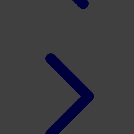
Xootz
Y
Yamatoya
Z
Zaxy
Zoggs
0-9
4Moms
59S