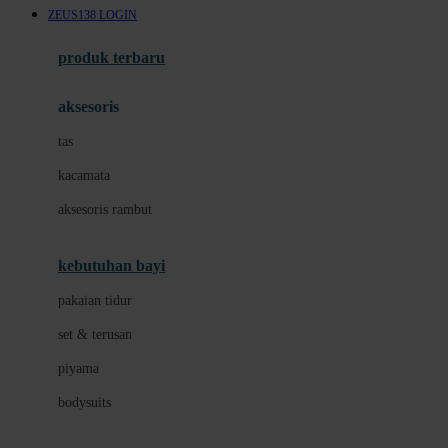
ZEUS138 LOGIN
Azetabio
produk terbaru
B
aksesoris
Baabaasheepz
tas
Babiators
kacamata
Baby Dove
aksesoris rambut
Baby Jogger
Baby Rovega
kebutuhan bayi
Babybee
pakaian tidur
Banana Boat
set & terusan
Banz
piyama
Barbie
bodysuits
Beaba