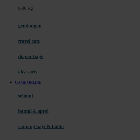
Felt So Sweet
0-36 Kg
Fisher Price
Flipper
gendongan
Friends Of Sally
travel cots
G
diaper bags
Gb
Geko
aksesoris
Graco
GAME ONLINE
Gund
selimut
H
bantal & sprei
Habbie
Haenim
ranjang bayi & balita
Happy Horse