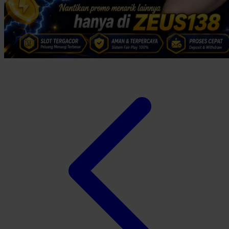
Twistshake
TY Toys
U
V
Veja
Vitaflow
Vtech
W
Waterland
Wellness
X