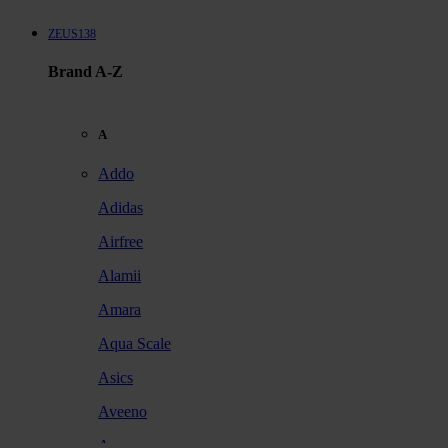
ZEUS138
Brand A-Z
A
Addo
Adidas
Airfree
Alamii
Amara
Aqua Scale
Asics
Aveeno
Awan