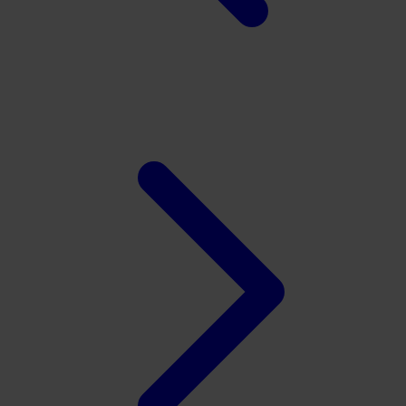
Xootz
Y
Yamatoya
Z
Zaxy
Zoggs
0-9
4Moms
59S