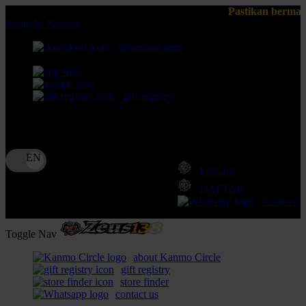
Pastikan bermain di Situs ZEUS138
lewati ke Konten
download apps
download app from:
gift registry
Bahasa
ID
LOGIN
DAFTAR
Contact 
Toggle Nav
about Kanmo Circle
gift registry
store finder
contact us