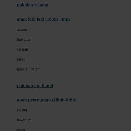
pakaian renang
Bumkins
anak laki-laki (18bln-8thn)
C
atasan
Cetaphil
bawahan
Chicco
setelan
Childlife
jaket
Clevamama
pakaian dalam
Cocolatte
Cottonseeds
pakaian ibu hamil
Cozy N Safe
anak perempuan (18bln-8thn)
Crane
atasan
Cybex
bawahan
D
gaun