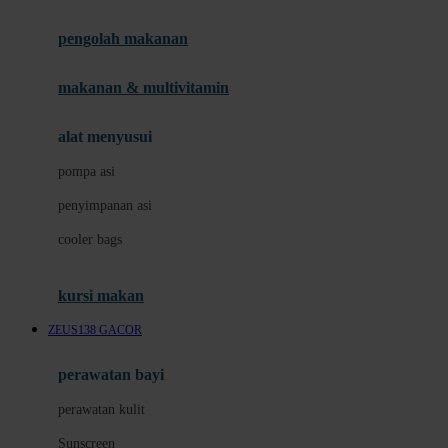
Joie
pengolah makanan
Joolz
Jujube
makanan & multivitamin
K
alat menyusui
Kiddycuts
pompa asi
Kumon
penyimpanan asi
L
cooler bags
Leapfrog
kursi makan
Leclerc
ZEUS138 GACOR
Lee Vierra
Lillebaby
perawatan bayi
Little Bird Told Me
perawatan kulit
Little Miss Janis
Sunscreen