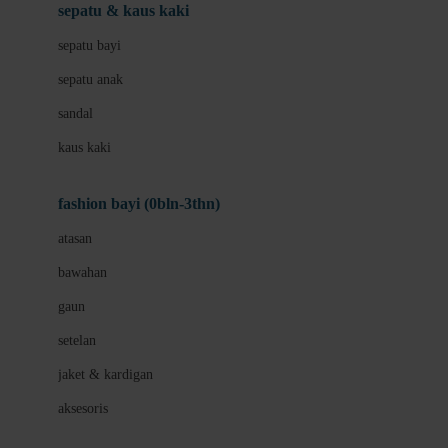
Beauty Barn
sepatu & kaus kaki
Bio Oil
sepatu bayi
Biolane
sepatu anak
Bite Fighters
sandal
Bizzi Growin
kaus kaki
Blackmores
fashion bayi (0bln-3thn)
Blooming Marvellous
atasan
Bonnels
bawahan
Bravado
gaun
Bruder
setelan
Brush Baby
jaket & kardigan
Buds Organics
aksesoris
Bugaboo
Buggygear