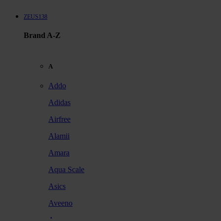
ZEUS138
Brand A-Z
A
Addo
Adidas
Airfree
Alamii
Amara
Aqua Scale
Asics
Aveeno
Awan