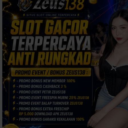
Squishmallows
Starbooks
Stick-O
Stokke
Sudocrem
Sumimo
Sunnylife
Sun-Staches
Swimava
T
Tommee Tippee
Trunki
Tutti Bambini