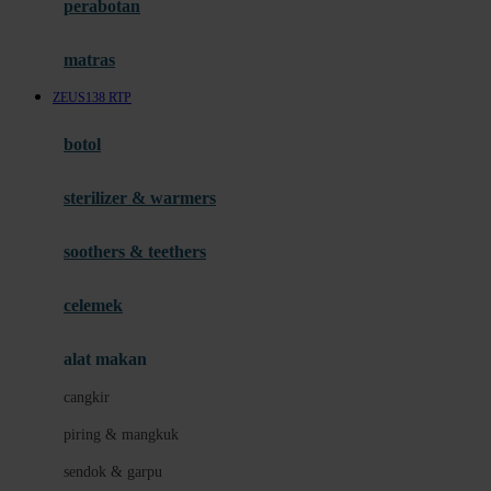
perabotan
Happy Tummy
Hauck
matras
Havaianas
ZEUS138 RTP
Hegen
botol
Hot Wheels
sterilizer & warmers
Hybrid
soothers & teethers
I
Inlacta DHA
celemek
Interlac
alat makan
Ivenet
cangkir
J
piring & mangkuk
Jack N Jill
sendok & garpu