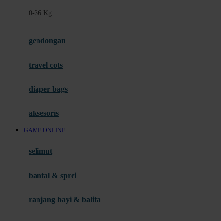
Felt So Sweet
0-36 Kg
Fisher Price
Flipper
gendongan
Friends Of Sally
travel cots
G
diaper bags
Gb
Geko
aksesoris
Graco
GAME ONLINE
Gund
selimut
H
bantal & sprei
Habbie
Haenim
ranjang bayi & balita
Happy Horse