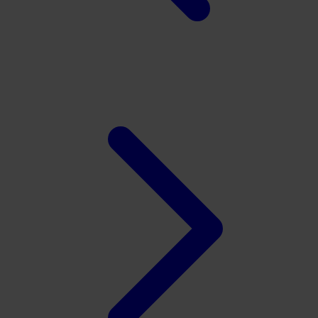
Xootz
Y
Yamatoya
Z
Zaxy
Zoggs
0-9
4Moms
59S