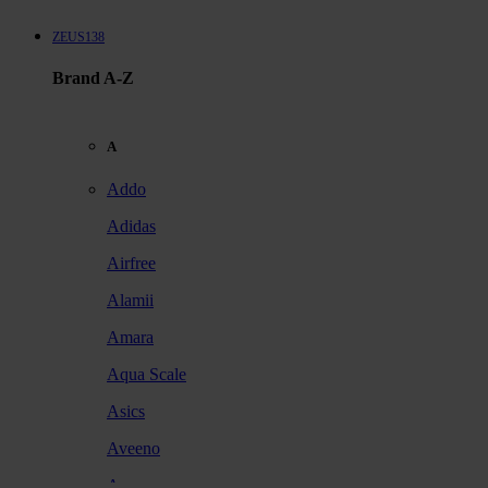
ZEUS138
Brand A-Z
A
Addo
Adidas
Airfree
Alamii
Amara
Aqua Scale
Asics
Aveeno
Awan