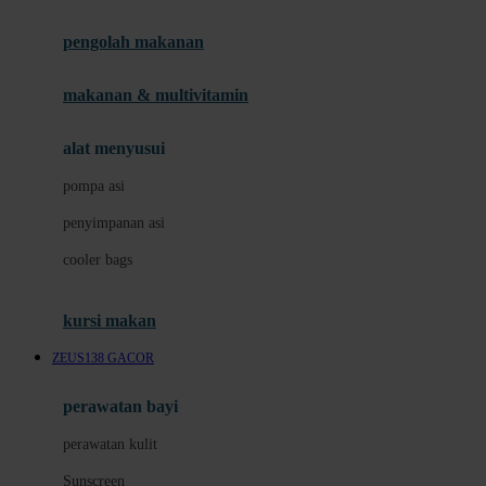
Joie
pengolah makanan
Joolz
Jujube
makanan & multivitamin
K
alat menyusui
Kiddycuts
pompa asi
Kumon
penyimpanan asi
L
cooler bags
Leapfrog
kursi makan
Leclerc
ZEUS138 GACOR
Lee Vierra
Lillebaby
perawatan bayi
Little Bird Told Me
perawatan kulit
Little Miss Janis
Sunscreen