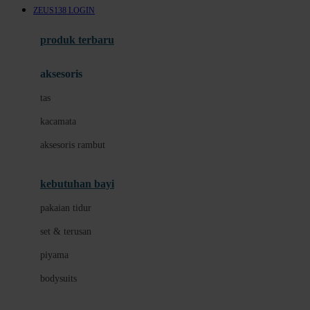
ZEUS138 LOGIN
Azetabio
produk terbaru
B
aksesoris
Baabaasheepz
tas
Babiators
kacamata
Baby Dove
aksesoris rambut
Baby Jogger
Baby Rovega
kebutuhan bayi
Babybee
pakaian tidur
Banana Boat
set & terusan
Banz
piyama
Barbie
bodysuits
Beaba