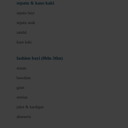
Beauty Barn
sepatu & kaus kaki
Bio Oil
sepatu bayi
Biolane
sepatu anak
Bite Fighters
sandal
Bizzi Growin
kaus kaki
Blackmores
fashion bayi (0bln-3thn)
Blooming Marvellous
atasan
Bonnels
bawahan
Bravado
gaun
Bruder
setelan
Brush Baby
jaket & kardigan
Buds Organics
aksesoris
Bugaboo
Buggygear