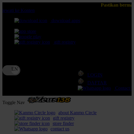
Pastikan bermain di Situs ZEUS13
lewati ke Konten
download apps
download app from:
gift registry
Bahasa
ID
LOGIN
DAFTAR
Contact 
Toggle Nav
about Kanmo Circle
gift registry
store finder
contact us