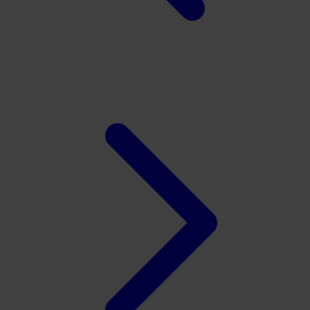
Xootz
Y
Yamatoya
Z
Zaxy
Zoggs
0-9
4Moms
59S