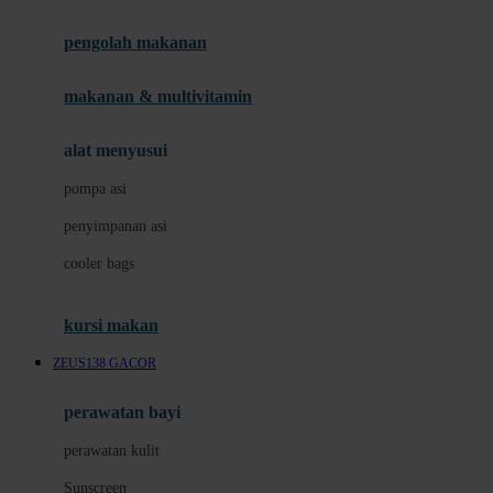
Joie
pengolah makanan
Joolz
Jujube
makanan & multivitamin
K
alat menyusui
Kiddycuts
pompa asi
Kumon
penyimpanan asi
L
cooler bags
Leapfrog
kursi makan
Leclerc
ZEUS138 GACOR
Lee Vierra
Lillebaby
perawatan bayi
Little Bird Told Me
perawatan kulit
Little Miss Janis
Sunscreen