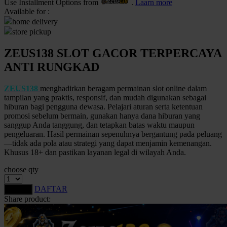
Use Installment Options from
.
Laarn more
Available for :
Q
home delivery
store pickup
QV Baby
ZEUS138 SLOT GACOR TERPERCAYA
R
ANTI RUNGKAD
Real Shades
ZEUS138
menghadirkan beragam permainan slot online dalam
Red Castle
tampilan yang praktis, responsif, dan mudah digunakan sebagai
hiburan bagi pengguna dewasa. Pelajari aturan serta ketentuan
Ribbon Madness
promosi sebelum bermain, gunakan hanya dana hiburan yang
sanggup Anda tanggung, dan tetapkan batas waktu maupun
S
pengeluaran. Hasil permainan sepenuhnya bergantung pada peluang
—tidak ada pola atau strategi yang dapat menjamin kemenangan.
Sebamed
Khusus 18+ dan pastikan layanan legal di wilayah Anda.
Silver Cross
choose qty
Simply Idea
DAFTAR
LOGIN
Share product:
Skip Hop
Spectra