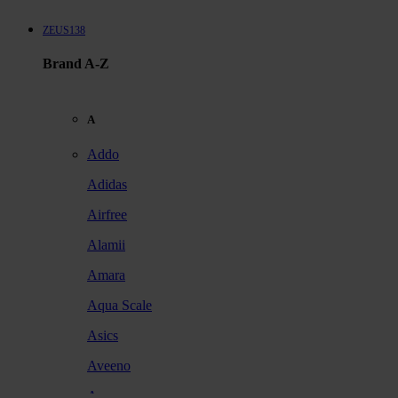
ZEUS138
Brand A-Z
A
Addo
Adidas
Airfree
Alamii
Amara
Aqua Scale
Asics
Aveeno
Awan