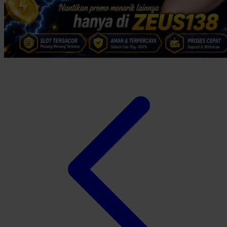
Twistshake
TY Toys
U
V
Veja
Vitaflow
Vtech
W
Waterland
Wellness
X