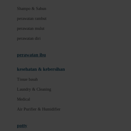
London Taxi
Shampo & Sabun
Love To Dream
perawatan rambut
perawatan mulut
M
perawatan diri
Magformers
Mama's Choice
perawatan ibu
Mamas&Papas
kesehatan & kebersihan
Mamaway
Tissue basah
Maxi Cosi
Laundry & Cleaning
Megabloks
Medical
Micro
Air Purifier & Humidifier
MiDeer
Mimi & Lula
potty
Mini Monkey