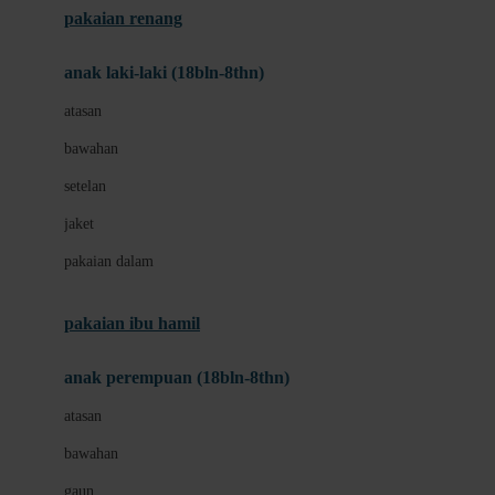
pakaian renang
Bumkins
anak laki-laki (18bln-8thn)
C
atasan
Cetaphil
bawahan
Chicco
setelan
Childlife
jaket
Clevamama
pakaian dalam
Cocolatte
Cottonseeds
pakaian ibu hamil
Cozy N Safe
anak perempuan (18bln-8thn)
Crane
atasan
Cybex
bawahan
D
gaun