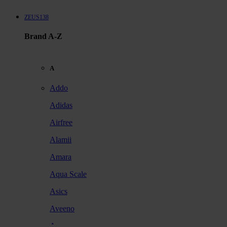
ZEUS138
Brand A-Z
A
Addo
Adidas
Airfree
Alamii
Amara
Aqua Scale
Asics
Aveeno
Awan