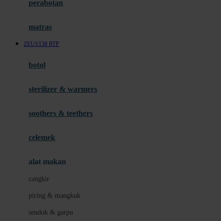
perabotan
Happy Tummy
Hauck
matras
Havaianas
ZEUS138 RTP
Hegen
botol
Hot Wheels
sterilizer & warmers
Hybrid
soothers & teethers
I
Inlacta DHA
celemek
Interlac
alat makan
Ivenet
cangkir
J
piring & mangkuk
Jack N Jill
sendok & garpu