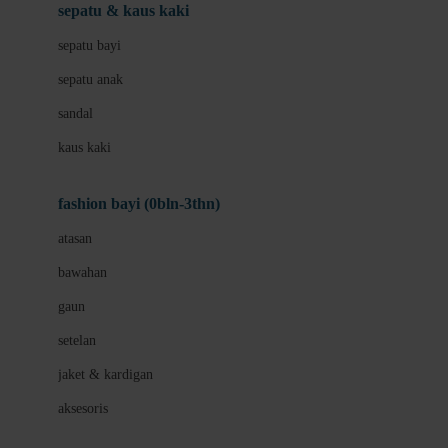
Beauty Barn
sepatu & kaus kaki
Bio Oil
sepatu bayi
Biolane
sepatu anak
Bite Fighters
sandal
Bizzi Growin
kaus kaki
Blackmores
fashion bayi (0bln-3thn)
Blooming Marvellous
atasan
Bonnels
bawahan
Bravado
gaun
Bruder
setelan
Brush Baby
jaket & kardigan
Buds Organics
aksesoris
Bugaboo
Buggygear