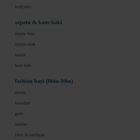
bodysuits
sepatu & kaus kaki
sepatu bayi
sepatu anak
sandal
kaus kaki
fashion bayi (0bln-3thn)
atasan
bawahan
gaun
setelan
jaket & kardigan