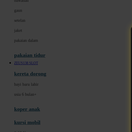
bawahan
gaun
setelan
jaket
pakaian dalam
pakaian tidur
ZEUS138 SLOT
kereta dorong
bayi baru lahir
usia 6 bulan+
koper anak
kursi mobil