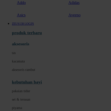
Addo
Adidas
Asics
Aveeno
ZEUS138 LOGIN
produk terbaru
aksesoris
tas
kacamata
aksesoris rambut
kebutuhan bayi
pakaian tidur
set & terusan
piyama