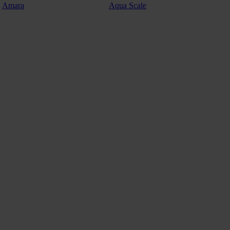
Amara
Aqua Scale