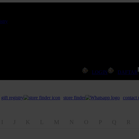
istry
LOGIN
DAFTAR
gift registry
store finder
contact 
I
J
K
L
M
N
O
P
Q
R