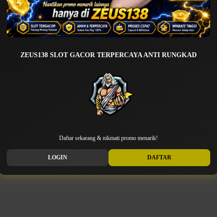
ZEUS138 SLOT GACOR TERPERCAYA ANTI RUNGKAD
Daftar sekarang & nikmati promo menarik!
LOGIN
DAFTAR