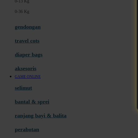
0-13 Kg
0-36 Kg
gendongan
travel cots
diaper bags
aksesoris
GAME ONLINE
selimut
bantal & sprei
ranjang bayi & balita
perabotan