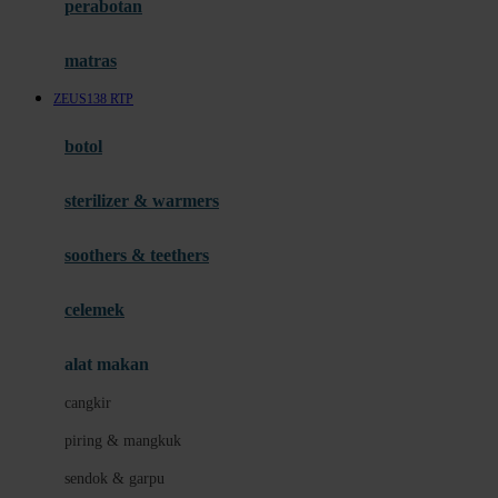
perabotan
Happy Tummy
Hauck
matras
Havaianas
ZEUS138 RTP
Hegen
botol
Hot Wheels
sterilizer & warmers
Hybrid
soothers & teethers
I
Inlacta DHA
celemek
Interlac
alat makan
Ivenet
cangkir
J
piring & mangkuk
Jack N Jill
sendok & garpu