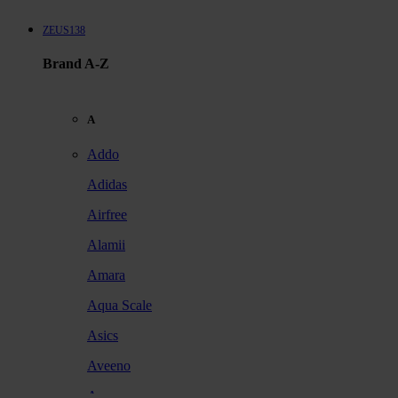
ZEUS138
Brand A-Z
A
Addo
Adidas
Airfree
Alamii
Amara
Aqua Scale
Asics
Aveeno
Awan