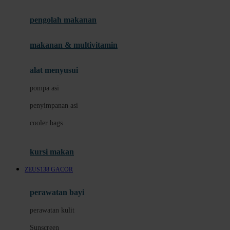
Joie
pengolah makanan
Joolz
Jujube
makanan & multivitamin
K
alat menyusui
Kiddycuts
pompa asi
Kumon
penyimpanan asi
L
cooler bags
Leapfrog
kursi makan
Leclerc
ZEUS138 GACOR
Lee Vierra
Lillebaby
perawatan bayi
Little Bird Told Me
perawatan kulit
Little Miss Janis
Sunscreen