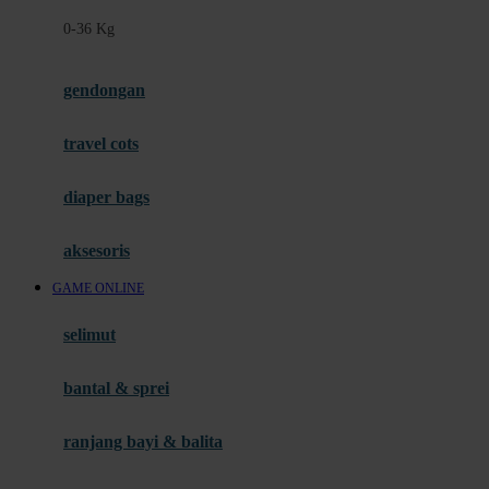
Felt So Sweet
0-36 Kg
Fisher Price
Flipper
gendongan
Friends Of Sally
travel cots
G
diaper bags
Gb
Geko
aksesoris
Graco
GAME ONLINE
Gund
selimut
H
bantal & sprei
Habbie
Haenim
ranjang bayi & balita
Happy Horse