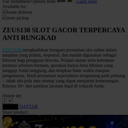
Use Installment Options from
.
Laarn more
Available for :
Q
home delivery
store pickup
QV Baby
ZEUS138 SLOT GACOR TERPERCAYA
R
ANTI RUNGKAD
Real Shades
ZEUS138
menghadirkan beragam permainan slot online dalam
Red Castle
tampilan yang praktis, responsif, dan mudah digunakan sebagai
hiburan bagi pengguna dewasa. Pelajari aturan serta ketentuan
Ribbon Madness
promosi sebelum bermain, gunakan hanya dana hiburan yang
sanggup Anda tanggung, dan tetapkan batas waktu maupun
S
pengeluaran. Hasil permainan sepenuhnya bergantung pada peluang
—tidak ada pola atau strategi yang dapat menjamin kemenangan.
Sebamed
Khusus 18+ dan pastikan layanan legal di wilayah Anda.
Silver Cross
choose qty
Simply Idea
DAFTAR
LOGIN
Share product:
Skip Hop
Spectra