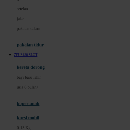
Dae Organics
setelan
Docare
jaket
Doona
pakaian dalam
Down To Earth
Drew
pakaian tidur
Dr. Brown's
ZEUS138 SLOT
E
kereta dorong
ELC
bayi baru lahir
Ergobaby
usia 6 bulan+
Expert Care
koper anak
Ezyroller
kursi mobil
F
0-13 Kg