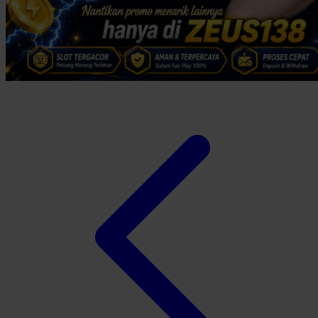
Twistshake
TY Toys
U
V
Veja
Vitaflow
Vtech
W
Waterland
Wellness
X