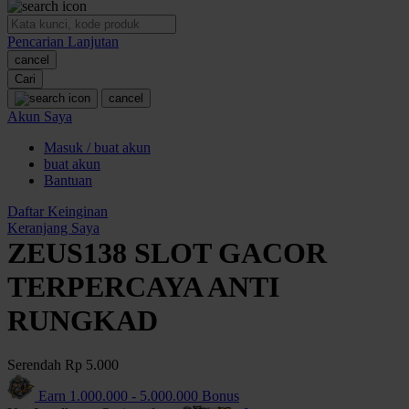
O
Pencarian Lanjutan
Oh Ma Grain
cancel
Okiedog
Cari
cancel
P
Akun Saya
Masuk / buat akun
Peachy
buat akun
Phil & Ted's
Bantuan
Philips Avent
Daftar Keinginan
Keranjang Saya
Pigeon
ZEUS138 SLOT GACOR
Playgro
TERPERCAYA ANTI
Poled Global
RUNGKAD
Ponycycle
Serendah
Rp 5.000
Puma
Earn
1.000.000
-
5.000.000
Bonus
Pureats