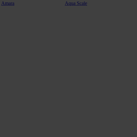
Amara
Aqua Scale