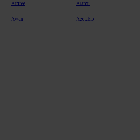
Airfree
Alamii
Awan
Azetabio