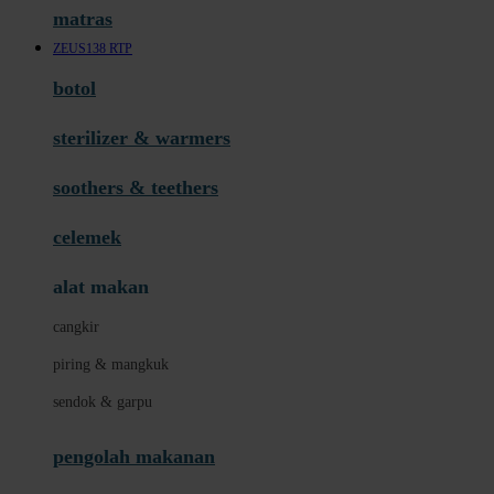
matras
ZEUS138 RTP
botol
sterilizer & warmers
soothers & teethers
celemek
alat makan
cangkir
piring & mangkuk
sendok & garpu
pengolah makanan