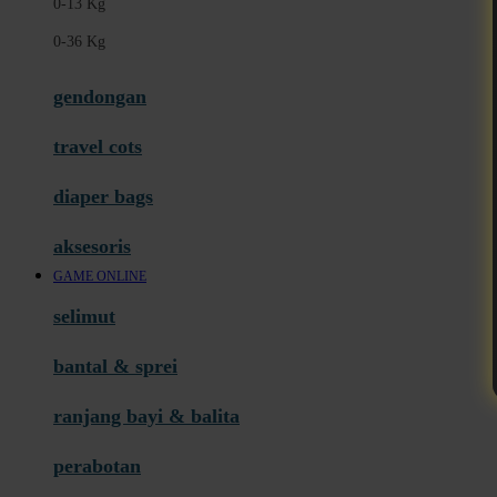
0-13 Kg
0-36 Kg
gendongan
travel cots
diaper bags
aksesoris
GAME ONLINE
selimut
bantal & sprei
ranjang bayi & balita
perabotan