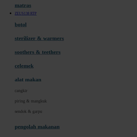
matras
ZEUS138 RTP
botol
sterilizer & warmers
soothers & teethers
celemek
alat makan
cangkir
piring & mangkuk
sendok & garpu
pengolah makanan