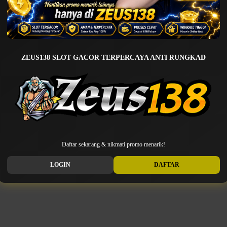
ZEUS138 SLOT GACOR TERPERCAYA ANTI RUNGKAD
Daftar sekarang & nikmati promo menarik!
LOGIN
DAFTAR