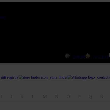
istry
LOGIN
DAFTAR
gift registry
store finder
contact 
I
J
K
L
M
N
O
P
Q
R