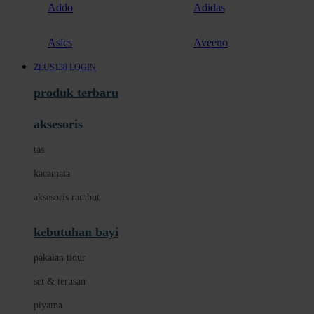
Addo
Adidas
Asics
Aveeno
ZEUS138 LOGIN
produk terbaru
aksesoris
tas
kacamata
aksesoris rambut
kebutuhan bayi
pakaian tidur
set & terusan
piyama