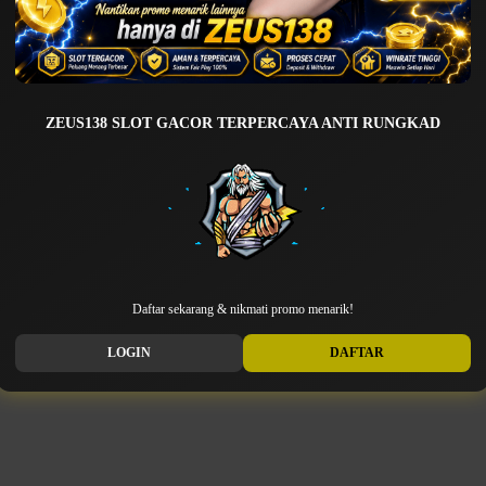
ZEUS138 SLOT GACOR TERPERCAYA ANTI RUNGKAD
Daftar sekarang & nikmati promo menarik!
LOGIN
DAFTAR