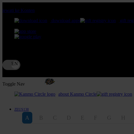
lewati ke Konten
download apps
gift reg
download app from:
Bahasa
ID
Toggle Nav
about Kanmo Circle
ZEUS138
A
B
C
D
E
F
G
H