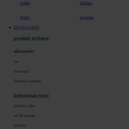
Addo
Adidas
Asics
Aveeno
ZEUS138 LOGIN
produk terbaru
aksesoris
tas
kacamata
aksesoris rambut
kebutuhan bayi
pakaian tidur
set & terusan
piyama