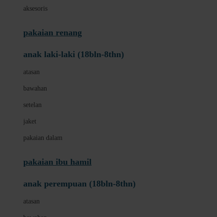
aksesoris
pakaian renang
anak laki-laki (18bln-8thn)
atasan
bawahan
setelan
jaket
pakaian dalam
pakaian ibu hamil
anak perempuan (18bln-8thn)
atasan