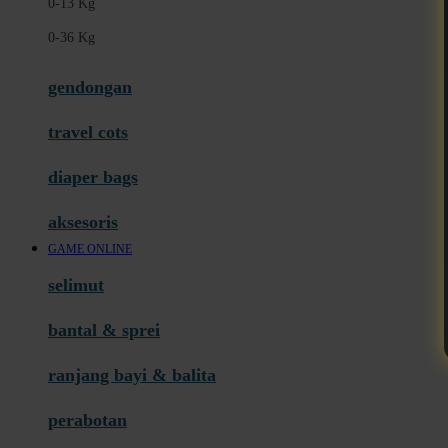
0-13 Kg
0-36 Kg
gendongan
travel cots
diaper bags
aksesoris
GAME ONLINE
selimut
bantal & sprei
ranjang bayi & balita
perabotan