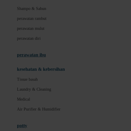
London Taxi
Shampo & Sabun
Love To Dream
perawatan rambut
perawatan mulut
M
perawatan diri
Magformers
Mama's Choice
perawatan ibu
Mamas&Papas
kesehatan & kebersihan
Mamaway
Tissue basah
Maxi Cosi
Laundry & Cleaning
Megabloks
Medical
Micro
Air Purifier & Humidifier
MiDeer
Mimi & Lula
potty
Mini Monkey