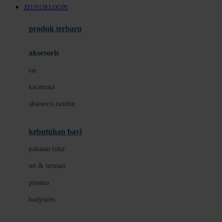
ZEUS138 LOGIN
Azetabio
produk terbaru
B
aksesoris
Baabaasheepz
tas
Babiators
kacamata
Baby Dove
aksesoris rambut
Baby Jogger
Baby Rovega
kebutuhan bayi
Babybee
pakaian tidur
Banana Boat
set & terusan
Banz
piyama
Barbie
bodysuits
Beaba