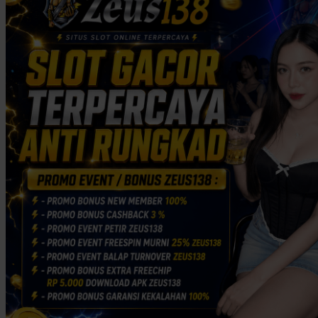
Squishmallows
Starbooks
Stick-O
Stokke
Sudocrem
Sumimo
Sunnylife
Sun-Staches
Swimava
T
Tommee Tippee
Trunki
Tutti Bambini