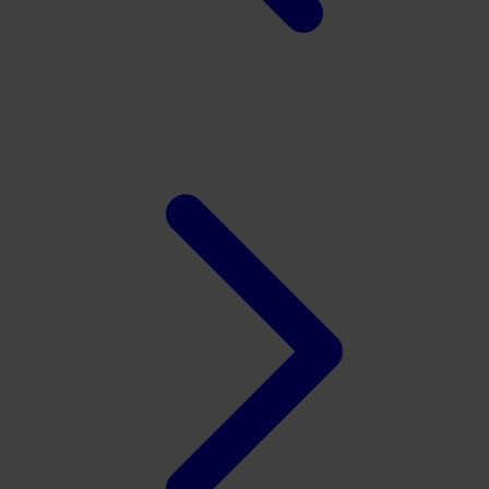
Xootz
Y
Yamatoya
Z
Zaxy
Zoggs
0-9
4Moms
59S