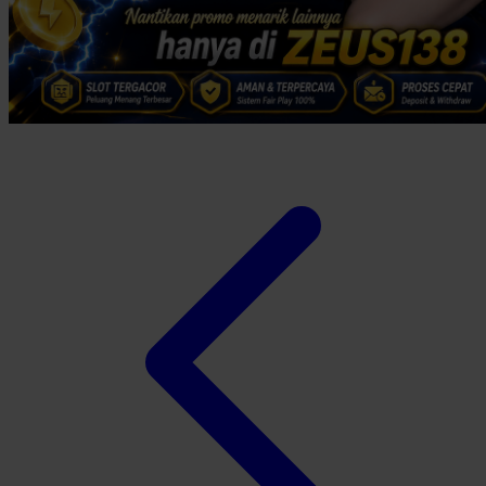
Twistshake
TY Toys
U
V
Veja
Vitaflow
Vtech
W
Waterland
Wellness
X