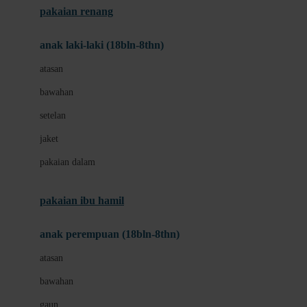
pakaian renang
Bumkins
anak laki-laki (18bln-8thn)
C
atasan
Cetaphil
bawahan
Chicco
setelan
Childlife
jaket
Clevamama
pakaian dalam
Cocolatte
Cottonseeds
pakaian ibu hamil
Cozy N Safe
anak perempuan (18bln-8thn)
Crane
atasan
Cybex
bawahan
D
gaun