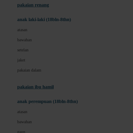
pakaian renang
Bumkins
anak laki-laki (18bln-8thn)
C
atasan
Cetaphil
bawahan
Chicco
setelan
Childlife
jaket
Clevamama
pakaian dalam
Cocolatte
Cottonseeds
pakaian ibu hamil
Cozy N Safe
anak perempuan (18bln-8thn)
Crane
atasan
Cybex
bawahan
D
gaun