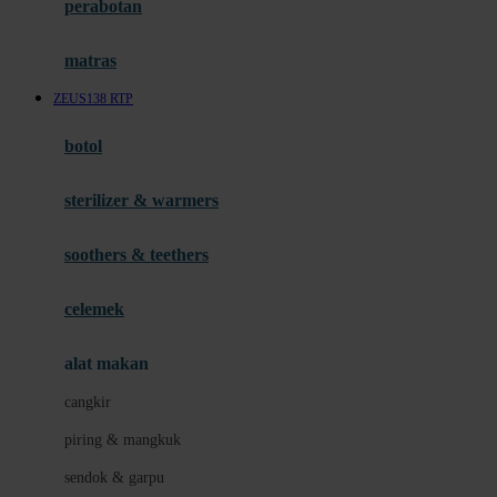
perabotan
Happy Tummy
Hauck
matras
Havaianas
ZEUS138 RTP
Hegen
botol
Hot Wheels
sterilizer & warmers
Hybrid
soothers & teethers
I
Inlacta DHA
celemek
Interlac
alat makan
Ivenet
cangkir
J
piring & mangkuk
Jack N Jill
sendok & garpu