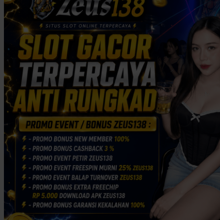
Squishmallows
Starbooks
Stick-O
Stokke
Sudocrem
Sumimo
Sunnylife
Sun-Staches
Swimava
T
Tommee Tippee
Trunki
Tutti Bambini