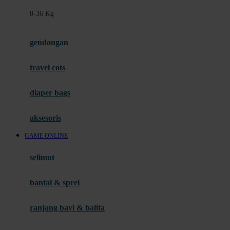
Felt So Sweet
0-36 Kg
Fisher Price
Flipper
gendongan
Friends Of Sally
travel cots
G
diaper bags
Gb
Geko
aksesoris
Graco
GAME ONLINE
Gund
selimut
H
bantal & sprei
Habbie
Haenim
ranjang bayi & balita
Happy Horse