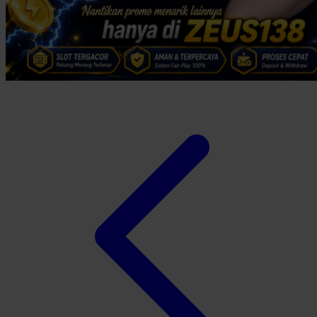
Twistshake
TY Toys
U
V
Veja
Vitaflow
Vtech
W
Waterland
Wellness
X