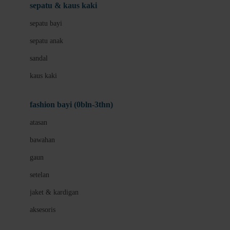
Beauty Barn
sepatu & kaus kaki
Bio Oil
sepatu bayi
Biolane
sepatu anak
Bite Fighters
sandal
Bizzi Growin
kaus kaki
Blackmores
fashion bayi (0bln-3thn)
Blooming Marvellous
atasan
Bonnels
bawahan
Bravado
gaun
Bruder
setelan
Brush Baby
jaket & kardigan
Buds Organics
aksesoris
Bugaboo
Buggygear