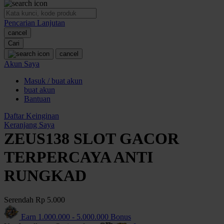
O
Pencarian Lanjutan
Oh Ma Grain
cancel
Okiedog
Cari
cancel
P
Akun Saya
Masuk / buat akun
Peachy
buat akun
Phil & Ted's
Bantuan
Philips Avent
Daftar Keinginan
Keranjang Saya
Pigeon
ZEUS138 SLOT GACOR
Playgro
TERPERCAYA ANTI
Poled Global
RUNGKAD
Ponycycle
Serendah
Rp 5.000
Puma
Earn
1.000.000
-
5.000.000
Bonus
Pureats