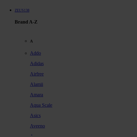
ZEUS138
Brand A-Z
A
Addo
Adidas
Airfree
Alamii
Amara
Aqua Scale
Asics
Aveeno
Awan