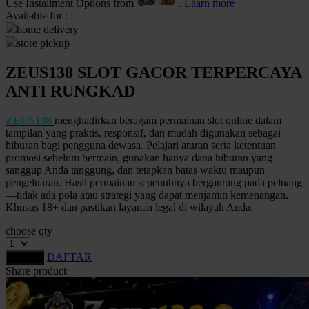
Use Installment Options from
.
Laarn more
Available for :
Q
home delivery
store pickup
QV Baby
ZEUS138 SLOT GACOR TERPERCAYA
R
ANTI RUNGKAD
Real Shades
ZEUS138
menghadirkan beragam permainan slot online dalam
Red Castle
tampilan yang praktis, responsif, dan mudah digunakan sebagai
hiburan bagi pengguna dewasa. Pelajari aturan serta ketentuan
Ribbon Madness
promosi sebelum bermain, gunakan hanya dana hiburan yang
sanggup Anda tanggung, dan tetapkan batas waktu maupun
S
pengeluaran. Hasil permainan sepenuhnya bergantung pada peluang
—tidak ada pola atau strategi yang dapat menjamin kemenangan.
Sebamed
Khusus 18+ dan pastikan layanan legal di wilayah Anda.
Silver Cross
choose qty
Simply Idea
DAFTAR
LOGIN
Share product:
Skip Hop
Spectra