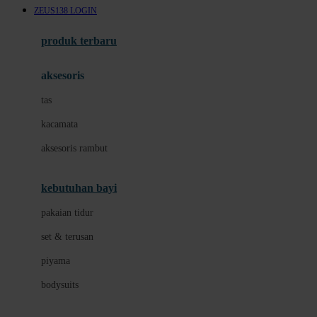
ZEUS138 LOGIN
Azetabio
produk terbaru
B
aksesoris
Baabaasheepz
tas
Babiators
kacamata
Baby Dove
aksesoris rambut
Baby Jogger
Baby Rovega
kebutuhan bayi
Babybee
pakaian tidur
Banana Boat
set & terusan
Banz
piyama
Barbie
bodysuits
Beaba