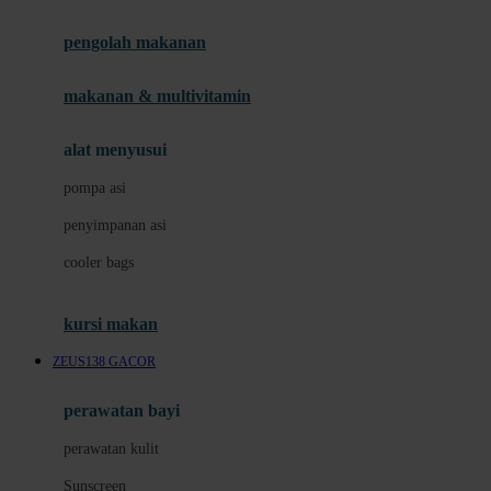
Joie
pengolah makanan
Joolz
Jujube
makanan & multivitamin
K
alat menyusui
Kiddycuts
pompa asi
Kumon
penyimpanan asi
L
cooler bags
Leapfrog
kursi makan
Leclerc
ZEUS138 GACOR
Lee Vierra
Lillebaby
perawatan bayi
Little Bird Told Me
perawatan kulit
Little Miss Janis
Sunscreen