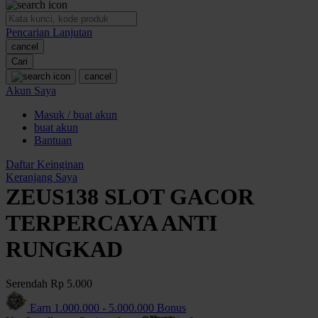
O
Pencarian Lanjutan
Oh Ma Grain
cancel
Okiedog
Cari
cancel
P
Akun Saya
Masuk / buat akun
Peachy
buat akun
Phil & Ted's
Bantuan
Philips Avent
Daftar Keinginan
Keranjang Saya
Pigeon
ZEUS138 SLOT GACOR
Playgro
TERPERCAYA ANTI
Poled Global
RUNGKAD
Ponycycle
Serendah
Rp 5.000
Puma
Earn
1.000.000
-
5.000.000
Bonus
Pureats