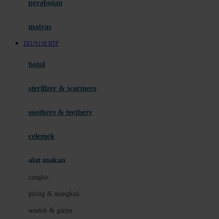
perabotan
Happy Tummy
Hauck
matras
Havaianas
ZEUS138 RTP
Hegen
botol
Hot Wheels
sterilizer & warmers
Hybrid
soothers & teethers
I
Inlacta DHA
celemek
Interlac
alat makan
Ivenet
cangkir
J
piring & mangkuk
Jack N Jill
sendok & garpu