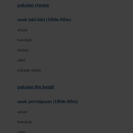
pakaian renang
Bumkins
anak laki-laki (18bln-8thn)
C
atasan
Cetaphil
bawahan
Chicco
setelan
Childlife
jaket
Clevamama
pakaian dalam
Cocolatte
Cottonseeds
pakaian ibu hamil
Cozy N Safe
anak perempuan (18bln-8thn)
Crane
atasan
Cybex
bawahan
D
gaun