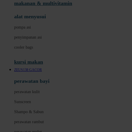
makanan & multivitamin
alat menyusui
pompa asi
penyimpanan asi
cooler bags
kursi makan
ZEUS138 GACOR
perawatan bayi
perawatan kulit
Sunscreen
Shampo & Sabun
perawatan rambut
perawatan mulut