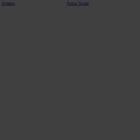
Amara
Aqua Scale