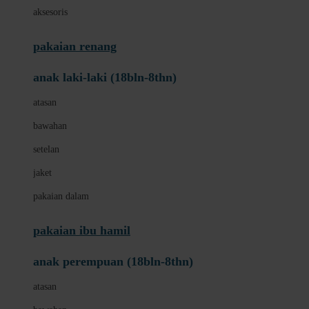
aksesoris
pakaian renang
anak laki-laki (18bln-8thn)
atasan
bawahan
setelan
jaket
pakaian dalam
pakaian ibu hamil
anak perempuan (18bln-8thn)
atasan