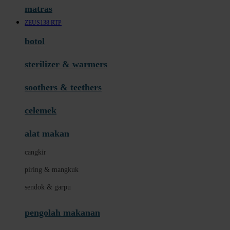
matras
ZEUS138 RTP
botol
sterilizer & warmers
soothers & teethers
celemek
alat makan
cangkir
piring & mangkuk
sendok & garpu
pengolah makanan