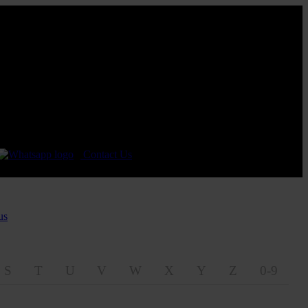
Pastikan bermain di
Contact Us
us
S
T
U
V
W
X
Y
Z
0-9