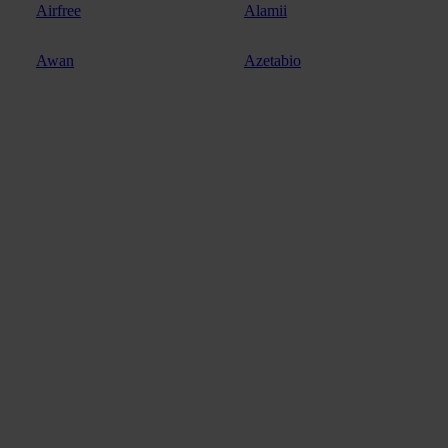
Airfree
Alamii
Awan
Azetabio