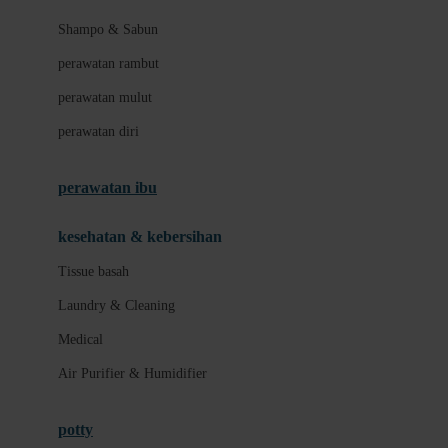
London Taxi
Shampo & Sabun
Love To Dream
perawatan rambut
perawatan mulut
M
perawatan diri
Magformers
Mama's Choice
perawatan ibu
Mamas&Papas
kesehatan & kebersihan
Mamaway
Tissue basah
Maxi Cosi
Laundry & Cleaning
Megabloks
Medical
Micro
Air Purifier & Humidifier
MiDeer
Mimi & Lula
potty
Mini Monkey