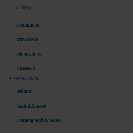
Felt So Sweet
0-36 Kg
Fisher Price
Flipper
gendongan
Friends Of Sally
travel cots
G
diaper bags
Gb
Geko
aksesoris
Graco
GAME ONLINE
Gund
selimut
H
bantal & sprei
Habbie
Haenim
ranjang bayi & balita
Happy Horse