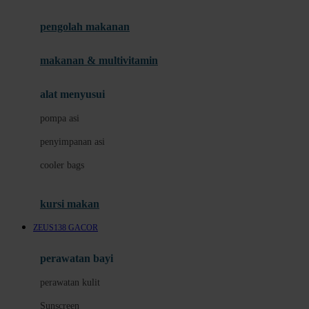
Joie
pengolah makanan
Joolz
Jujube
makanan & multivitamin
K
alat menyusui
Kiddycuts
pompa asi
Kumon
penyimpanan asi
L
cooler bags
Leapfrog
kursi makan
Leclerc
ZEUS138 GACOR
Lee Vierra
Lillebaby
perawatan bayi
Little Bird Told Me
perawatan kulit
Little Miss Janis
Sunscreen