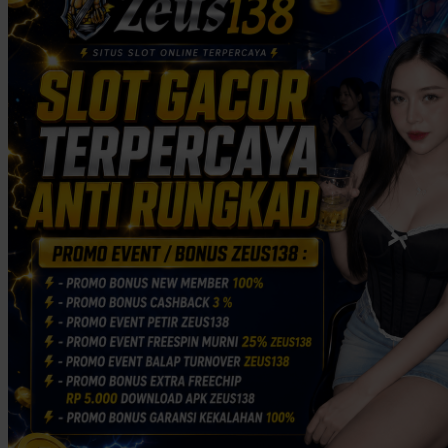
Squishmallows
Starbooks
Stick-O
Stokke
Sudocrem
Sumimo
Sunnylife
Sun-Staches
Swimava
T
Tommee Tippee
Trunki
Tutti Bambini