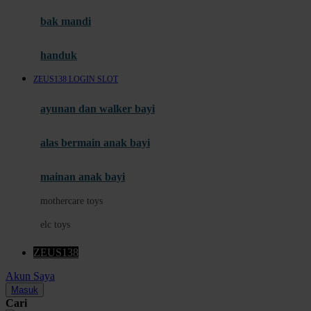
Moby
bak mandi
Momami
handuk
Mothercare
ZEUS138 LOGIN SLOT
Mustela
ayunan dan walker bayi
My Buddy Tag
My K
alas bermain anak bayi
N
mainan anak bayi
Naif
mothercare toys
Nike
elc toys
Nordic Natural
ZEUS138
Nuby
Akun Saya
Nuna
Masuk
Cari