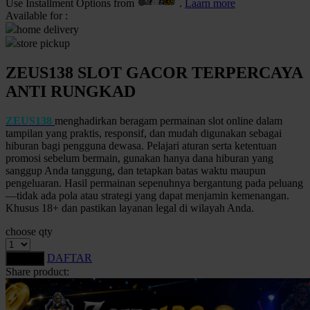
Use Installment Options from
.
Laarn more
Available for :
Q
home delivery
store pickup
QV Baby
ZEUS138 SLOT GACOR TERPERCAYA
R
ANTI RUNGKAD
Real Shades
ZEUS138
menghadirkan beragam permainan slot online dalam
Red Castle
tampilan yang praktis, responsif, dan mudah digunakan sebagai
hiburan bagi pengguna dewasa. Pelajari aturan serta ketentuan
Ribbon Madness
promosi sebelum bermain, gunakan hanya dana hiburan yang
sanggup Anda tanggung, dan tetapkan batas waktu maupun
S
pengeluaran. Hasil permainan sepenuhnya bergantung pada peluang
—tidak ada pola atau strategi yang dapat menjamin kemenangan.
Sebamed
Khusus 18+ dan pastikan layanan legal di wilayah Anda.
Silver Cross
choose qty
Simply Idea
DAFTAR
LOGIN
Share product:
Skip Hop
Spectra