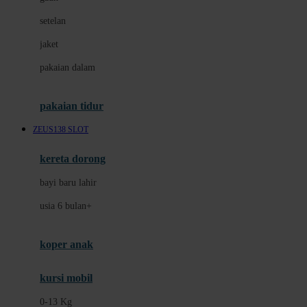
Dae Organics
setelan
Docare
jaket
Doona
pakaian dalam
Down To Earth
Drew
pakaian tidur
Dr. Brown's
ZEUS138 SLOT
E
kereta dorong
ELC
bayi baru lahir
Ergobaby
usia 6 bulan+
Expert Care
koper anak
Ezyroller
kursi mobil
F
0-13 Kg