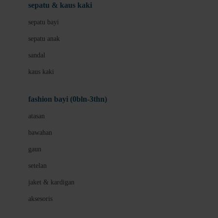
Beauty Barn
sepatu & kaus kaki
Bio Oil
sepatu bayi
Biolane
sepatu anak
Bite Fighters
sandal
Bizzi Growin
kaus kaki
Blackmores
fashion bayi (0bln-3thn)
Blooming Marvellous
atasan
Bonnels
bawahan
Bravado
gaun
Bruder
setelan
Brush Baby
jaket & kardigan
Buds Organics
aksesoris
Bugaboo
Buggygear