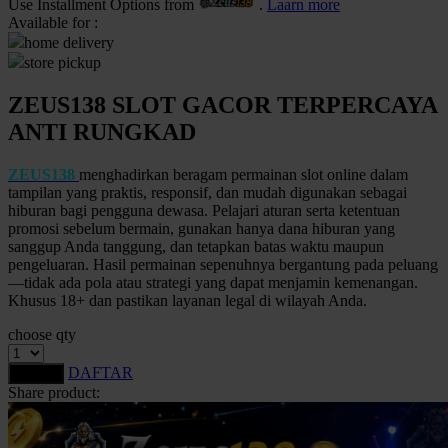
Use Installment Options from
.
Laarn more
Available for :
Q
home delivery
store pickup
QV Baby
ZEUS138 SLOT GACOR TERPERCAYA
R
ANTI RUNGKAD
Real Shades
ZEUS138
menghadirkan beragam permainan slot online dalam
Red Castle
tampilan yang praktis, responsif, dan mudah digunakan sebagai
hiburan bagi pengguna dewasa. Pelajari aturan serta ketentuan
Ribbon Madness
promosi sebelum bermain, gunakan hanya dana hiburan yang
sanggup Anda tanggung, dan tetapkan batas waktu maupun
S
pengeluaran. Hasil permainan sepenuhnya bergantung pada peluang
—tidak ada pola atau strategi yang dapat menjamin kemenangan.
Sebamed
Khusus 18+ dan pastikan layanan legal di wilayah Anda.
Silver Cross
choose qty
Simply Idea
DAFTAR
LOGIN
Share product:
Skip Hop
Spectra