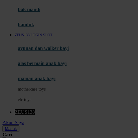
Moby
bak mandi
Momami
handuk
Mothercare
ZEUS138 LOGIN SLOT
Mustela
ayunan dan walker bayi
My Buddy Tag
My K
alas bermain anak bayi
N
mainan anak bayi
Naif
mothercare toys
Nike
elc toys
Nordic Natural
ZEUS138
Nuby
Akun Saya
Nuna
Masuk
Cari