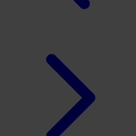
Xootz
Y
Yamatoya
Z
Zaxy
Zoggs
0-9
4Moms
59S