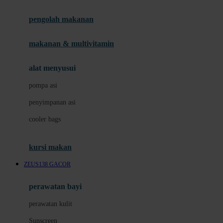
Joie
pengolah makanan
Joolz
Jujube
makanan & multivitamin
K
alat menyusui
Kiddycuts
pompa asi
Kumon
penyimpanan asi
L
cooler bags
Leapfrog
kursi makan
Leclerc
ZEUS138 GACOR
Lee Vierra
Lillebaby
perawatan bayi
Little Bird Told Me
perawatan kulit
Little Miss Janis
Sunscreen