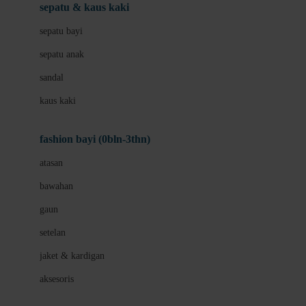
Beauty Barn
sepatu & kaus kaki
Bio Oil
sepatu bayi
Biolane
sepatu anak
Bite Fighters
sandal
Bizzi Growin
kaus kaki
Blackmores
fashion bayi (0bln-3thn)
Blooming Marvellous
atasan
Bonnels
bawahan
Bravado
gaun
Bruder
setelan
Brush Baby
jaket & kardigan
Buds Organics
aksesoris
Bugaboo
Buggygear