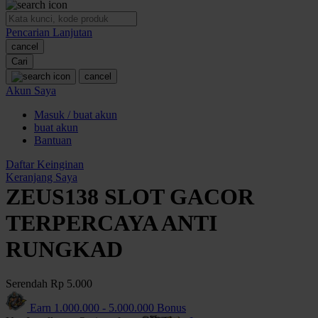
O
Pencarian Lanjutan
Oh Ma Grain
cancel
Okiedog
Cari
cancel
P
Akun Saya
Masuk / buat akun
Peachy
buat akun
Phil & Ted's
Bantuan
Philips Avent
Daftar Keinginan
Keranjang Saya
Pigeon
ZEUS138 SLOT GACOR
Playgro
TERPERCAYA ANTI
Poled Global
RUNGKAD
Ponycycle
Serendah
Rp 5.000
Puma
Earn
1.000.000
-
5.000.000
Bonus
Pureats