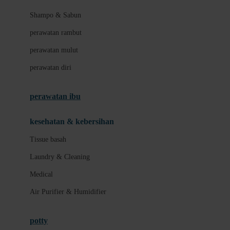
London Taxi
Shampo & Sabun
Love To Dream
perawatan rambut
perawatan mulut
M
perawatan diri
Magformers
Mama's Choice
perawatan ibu
Mamas&Papas
kesehatan & kebersihan
Mamaway
Tissue basah
Maxi Cosi
Laundry & Cleaning
Megabloks
Medical
Micro
Air Purifier & Humidifier
MiDeer
Mimi & Lula
potty
Mini Monkey