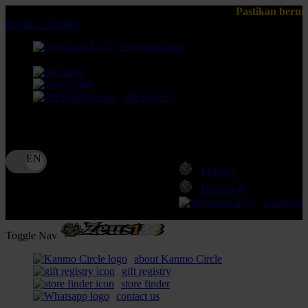
Pastikan bermain di Situs ZEUS
lewati ke Konten
download apps
download app from:
gift registry
Bahasa
ID
LOGIN
DAFTAR
Contact 
Toggle Nav
about Kanmo Circle
gift registry
store finder
contact us