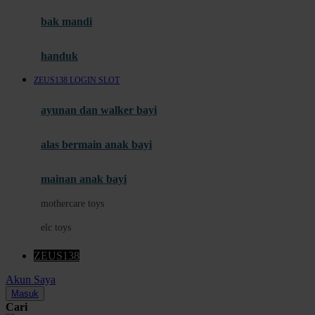
Moby
bak mandi
Momami
handuk
Mothercare
ZEUS138 LOGIN SLOT
Mustela
ayunan dan walker bayi
My Buddy Tag
My K
alas bermain anak bayi
N
mainan anak bayi
Naif
mothercare toys
Nike
elc toys
Nordic Natural
ZEUS138
Nuby
Akun Saya
Nuna
Masuk
Cari