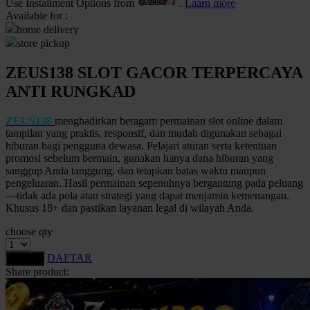
Use Installment Options from
.
Laarn more
Available for :
Q
home delivery
store pickup
QV Baby
ZEUS138 SLOT GACOR TERPERCAYA
R
ANTI RUNGKAD
Real Shades
ZEUS138
menghadirkan beragam permainan slot online dalam
Red Castle
tampilan yang praktis, responsif, dan mudah digunakan sebagai
hiburan bagi pengguna dewasa. Pelajari aturan serta ketentuan
Ribbon Madness
promosi sebelum bermain, gunakan hanya dana hiburan yang
sanggup Anda tanggung, dan tetapkan batas waktu maupun
S
pengeluaran. Hasil permainan sepenuhnya bergantung pada peluang
—tidak ada pola atau strategi yang dapat menjamin kemenangan.
Sebamed
Khusus 18+ dan pastikan layanan legal di wilayah Anda.
Silver Cross
choose qty
Simply Idea
DAFTAR
LOGIN
Share product:
Skip Hop
Spectra