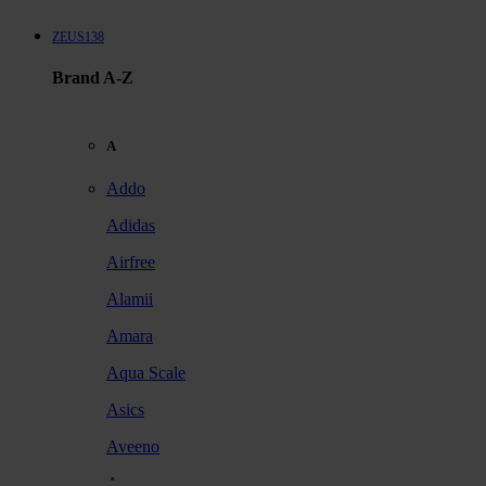
ZEUS138
Brand A-Z
A
Addo
Adidas
Airfree
Alamii
Amara
Aqua Scale
Asics
Aveeno
Awan