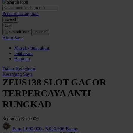
O
Pencarian Lanjutan
Oh Ma Grain
cancel
Okiedog
Cari
cancel
P
Akun Saya
Masuk / buat akun
Peachy
buat akun
Phil & Ted's
Bantuan
Philips Avent
Daftar Keinginan
Keranjang Saya
Pigeon
ZEUS138 SLOT GACOR
Playgro
TERPERCAYA ANTI
Poled Global
RUNGKAD
Ponycycle
Serendah
Rp 5.000
Puma
Earn
1.000.000
-
5.000.000
Bonus
Pureats