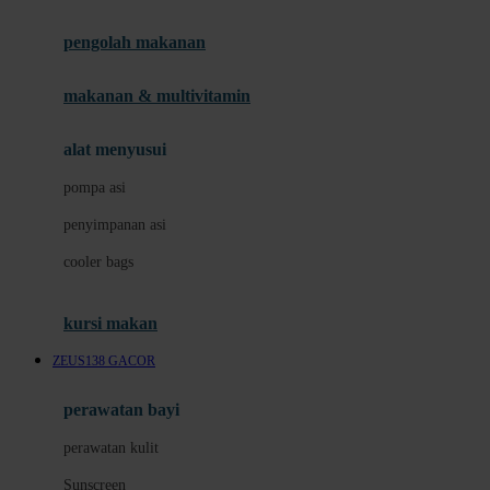
Joie
pengolah makanan
Joolz
Jujube
makanan & multivitamin
K
alat menyusui
Kiddycuts
pompa asi
Kumon
penyimpanan asi
L
cooler bags
Leapfrog
kursi makan
Leclerc
ZEUS138 GACOR
Lee Vierra
Lillebaby
perawatan bayi
Little Bird Told Me
perawatan kulit
Little Miss Janis
Sunscreen