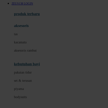
ZEUS138 LOGIN
Azetabio
produk terbaru
B
aksesoris
Baabaasheepz
tas
Babiators
kacamata
Baby Dove
aksesoris rambut
Baby Jogger
Baby Rovega
kebutuhan bayi
Babybee
pakaian tidur
Banana Boat
set & terusan
Banz
piyama
Barbie
bodysuits
Beaba