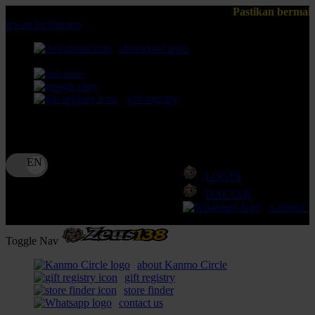
Pastikan bermain di Situs ZEUS138
lewati ke Konten
download apps
download app from:
gift registry
Bahasa
ID
LOGIN
DAFTAR
Contact 
Toggle Nav
about Kanmo Circle
gift registry
store finder
contact us