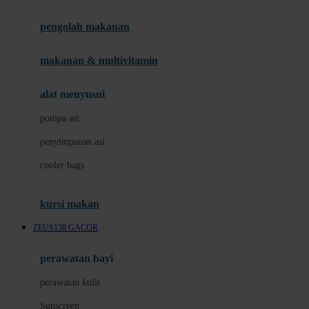
Joie
pengolah makanan
Joolz
Jujube
makanan & multivitamin
K
alat menyusui
Kiddycuts
pompa asi
Kumon
penyimpanan asi
L
cooler bags
Leapfrog
kursi makan
Leclerc
ZEUS138 GACOR
Lee Vierra
Lillebaby
perawatan bayi
Little Bird Told Me
perawatan kulit
Little Miss Janis
Sunscreen