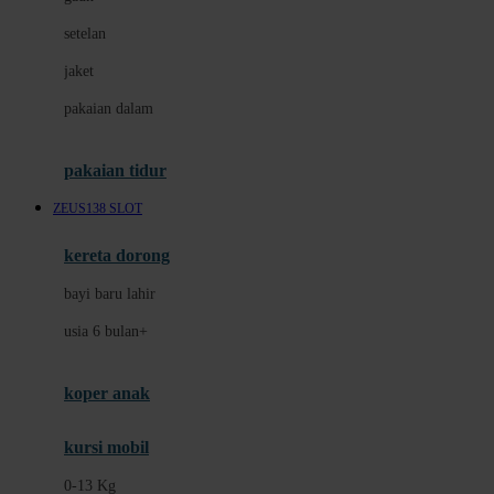
Dae Organics
setelan
Docare
jaket
Doona
pakaian dalam
Down To Earth
Drew
pakaian tidur
Dr. Brown's
ZEUS138 SLOT
E
kereta dorong
ELC
bayi baru lahir
Ergobaby
usia 6 bulan+
Expert Care
koper anak
Ezyroller
kursi mobil
F
0-13 Kg