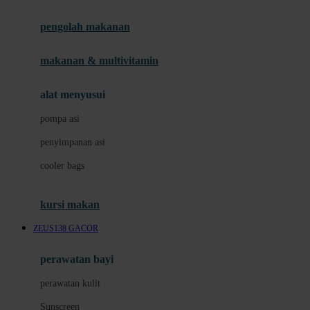
Joie
pengolah makanan
Joolz
Jujube
makanan & multivitamin
K
alat menyusui
Kiddycuts
pompa asi
Kumon
penyimpanan asi
L
cooler bags
Leapfrog
kursi makan
Leclerc
ZEUS138 GACOR
Lee Vierra
Lillebaby
perawatan bayi
Little Bird Told Me
perawatan kulit
Little Miss Janis
Sunscreen