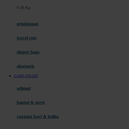
Felt So Sweet
0-36 Kg
Fisher Price
Flipper
gendongan
Friends Of Sally
travel cots
G
diaper bags
Gb
Geko
aksesoris
Graco
GAME ONLINE
Gund
selimut
H
bantal & sprei
Habbie
Haenim
ranjang bayi & balita
Happy Horse