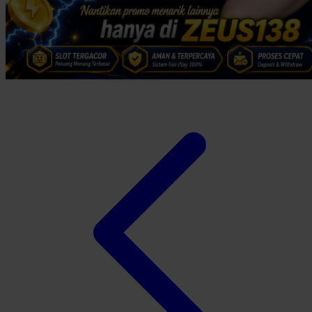
Twistshake
TY Toys
U
V
Veja
Vitaflow
Vtech
W
Waterland
Wellness
X