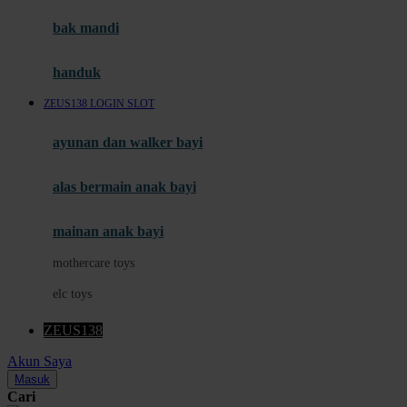
Moby
bak mandi
Momami
handuk
Mothercare
ZEUS138 LOGIN SLOT
Mustela
ayunan dan walker bayi
My Buddy Tag
My K
alas bermain anak bayi
N
mainan anak bayi
Naif
mothercare toys
Nike
elc toys
Nordic Natural
ZEUS138
Nuby
Akun Saya
Nuna
Masuk
Cari