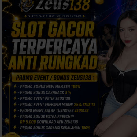
Squishmallows
Starbooks
Stick-O
Stokke
Sudocrem
Sumimo
Sunnylife
Sun-Staches
Swimava
T
Tommee Tippee
Trunki
Tutti Bambini