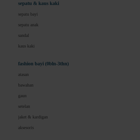
Beauty Barn
sepatu & kaus kaki
Bio Oil
sepatu bayi
Biolane
sepatu anak
Bite Fighters
sandal
Bizzi Growin
kaus kaki
Blackmores
fashion bayi (0bln-3thn)
Blooming Marvellous
atasan
Bonnels
bawahan
Bravado
gaun
Bruder
setelan
Brush Baby
jaket & kardigan
Buds Organics
aksesoris
Bugaboo
Buggygear