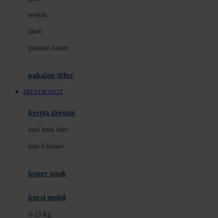
Dae Organics
setelan
Docare
jaket
Doona
pakaian dalam
Down To Earth
Drew
pakaian tidur
Dr. Brown's
ZEUS138 SLOT
E
kereta dorong
ELC
bayi baru lahir
Ergobaby
usia 6 bulan+
Expert Care
koper anak
Ezyroller
kursi mobil
F
0-13 Kg