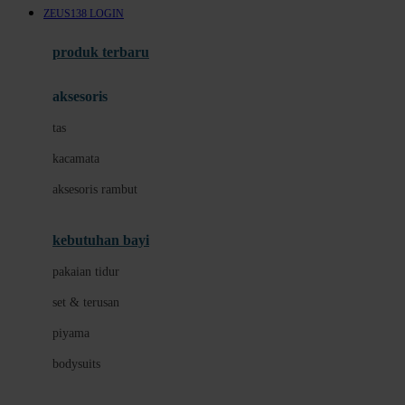
ZEUS138 LOGIN
Azetabio
produk terbaru
B
aksesoris
Baabaasheepz
tas
Babiators
kacamata
Baby Dove
aksesoris rambut
Baby Jogger
Baby Rovega
kebutuhan bayi
Babybee
pakaian tidur
Banana Boat
set & terusan
Banz
piyama
Barbie
bodysuits
Beaba