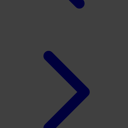
Xootz
Y
Yamatoya
Z
Zaxy
Zoggs
0-9
4Moms
59S