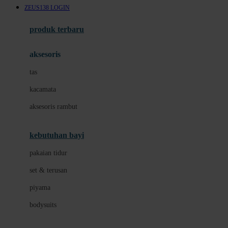
ZEUS138 LOGIN
Azetabio
produk terbaru
B
aksesoris
Baabaasheepz
tas
Babiators
kacamata
Baby Dove
aksesoris rambut
Baby Jogger
Baby Rovega
kebutuhan bayi
Babybee
pakaian tidur
Banana Boat
set & terusan
Banz
piyama
Barbie
bodysuits
Beaba