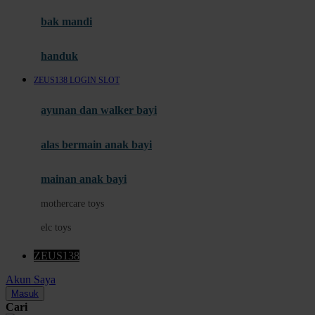
Moby
bak mandi
Momami
handuk
Mothercare
ZEUS138 LOGIN SLOT
Mustela
ayunan dan walker bayi
My Buddy Tag
My K
alas bermain anak bayi
N
mainan anak bayi
Naif
mothercare toys
Nike
elc toys
Nordic Natural
ZEUS138
Nuby
Akun Saya
Nuna
Masuk
Cari