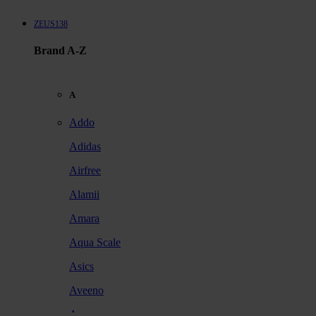
ZEUS138
Brand A-Z
A
Addo
Adidas
Airfree
Alamii
Amara
Aqua Scale
Asics
Aveeno
Awan