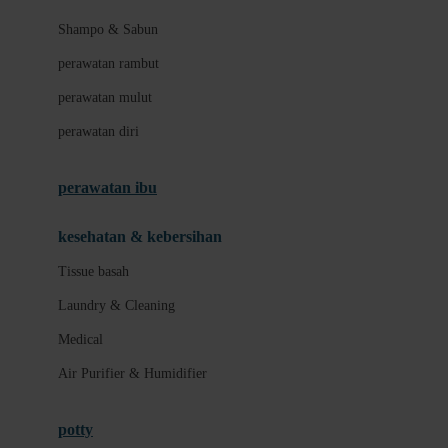
London Taxi
Shampo & Sabun
Love To Dream
perawatan rambut
perawatan mulut
M
perawatan diri
Magformers
Mama's Choice
perawatan ibu
Mamas&Papas
kesehatan & kebersihan
Mamaway
Tissue basah
Maxi Cosi
Laundry & Cleaning
Megabloks
Medical
Micro
Air Purifier & Humidifier
MiDeer
Mimi & Lula
potty
Mini Monkey