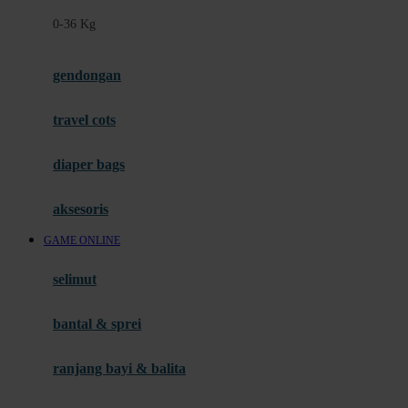
Felt So Sweet
0-36 Kg
Fisher Price
Flipper
gendongan
Friends Of Sally
travel cots
G
diaper bags
Gb
Geko
aksesoris
Graco
GAME ONLINE
Gund
selimut
H
bantal & sprei
Habbie
Haenim
ranjang bayi & balita
Happy Horse