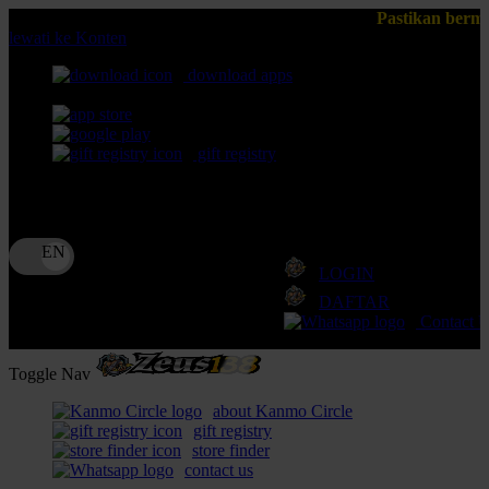
Pastikan bermain di Situs ZEUS
lewati ke Konten
download apps
download app from:
gift registry
Bahasa
ID
LOGIN
DAFTAR
Contact 
Toggle Nav
about Kanmo Circle
gift registry
store finder
contact us