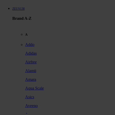
ZEUS138
Brand A-Z
A
Addo
Adidas
Airfree
Alamii
Amara
Aqua Scale
Asics
Aveeno
Awan