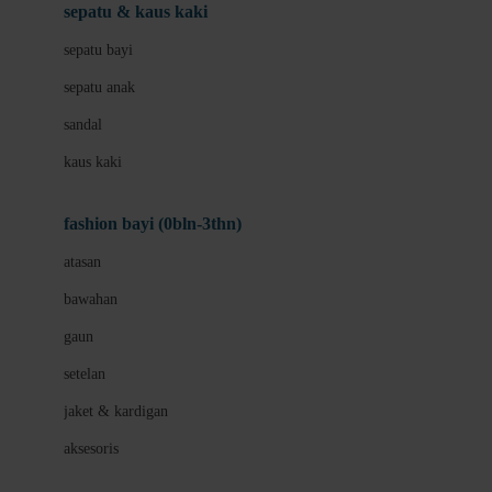
Beauty Barn
sepatu & kaus kaki
Bio Oil
sepatu bayi
Biolane
sepatu anak
Bite Fighters
sandal
Bizzi Growin
kaus kaki
Blackmores
fashion bayi (0bln-3thn)
Blooming Marvellous
atasan
Bonnels
bawahan
Bravado
gaun
Bruder
setelan
Brush Baby
jaket & kardigan
Buds Organics
aksesoris
Bugaboo
Buggygear