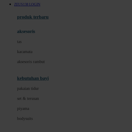
ZEUS138 LOGIN
Azetabio
produk terbaru
B
aksesoris
Baabaasheepz
tas
Babiators
kacamata
Baby Dove
aksesoris rambut
Baby Jogger
Baby Rovega
kebutuhan bayi
Babybee
pakaian tidur
Banana Boat
set & terusan
Banz
piyama
Barbie
bodysuits
Beaba