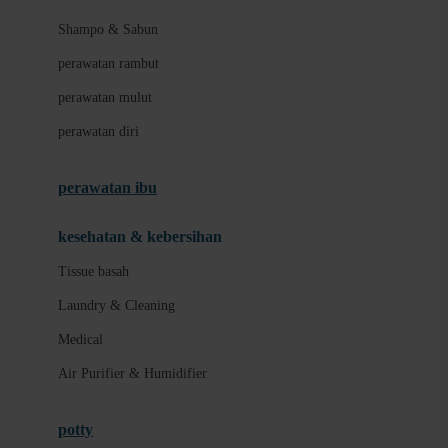
London Taxi
Shampo & Sabun
Love To Dream
perawatan rambut
perawatan mulut
M
perawatan diri
Magformers
Mama's Choice
perawatan ibu
Mamas&Papas
kesehatan & kebersihan
Mamaway
Tissue basah
Maxi Cosi
Laundry & Cleaning
Megabloks
Medical
Micro
Air Purifier & Humidifier
MiDeer
Mimi & Lula
potty
Mini Monkey