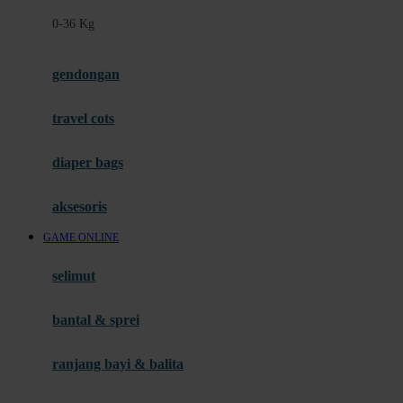
Felt So Sweet
0-36 Kg
Fisher Price
Flipper
gendongan
Friends Of Sally
travel cots
G
diaper bags
Gb
Geko
aksesoris
Graco
GAME ONLINE
Gund
selimut
H
bantal & sprei
Habbie
Haenim
ranjang bayi & balita
Happy Horse