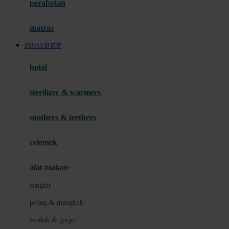
perabotan
Happy Tummy
Hauck
matras
Havaianas
ZEUS138 RTP
Hegen
botol
Hot Wheels
sterilizer & warmers
Hybrid
soothers & teethers
I
Inlacta DHA
celemek
Interlac
alat makan
Ivenet
cangkir
J
piring & mangkuk
Jack N Jill
sendok & garpu