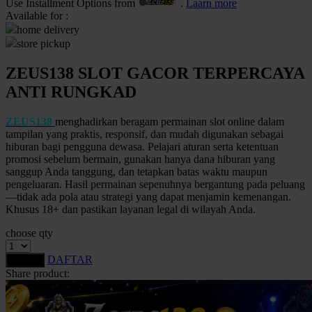
Use Installment Options from
.
Laarn more
Available for :
Q
home delivery
store pickup
QV Baby
ZEUS138 SLOT GACOR TERPERCAYA
R
ANTI RUNGKAD
Real Shades
ZEUS138
menghadirkan beragam permainan slot online dalam
Red Castle
tampilan yang praktis, responsif, dan mudah digunakan sebagai
hiburan bagi pengguna dewasa. Pelajari aturan serta ketentuan
Ribbon Madness
promosi sebelum bermain, gunakan hanya dana hiburan yang
sanggup Anda tanggung, dan tetapkan batas waktu maupun
S
pengeluaran. Hasil permainan sepenuhnya bergantung pada peluang
—tidak ada pola atau strategi yang dapat menjamin kemenangan.
Sebamed
Khusus 18+ dan pastikan layanan legal di wilayah Anda.
Silver Cross
choose qty
Simply Idea
DAFTAR
LOGIN
Share product:
Skip Hop
Spectra