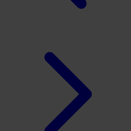
Xootz
Y
Yamatoya
Z
Zaxy
Zoggs
0-9
4Moms
59S