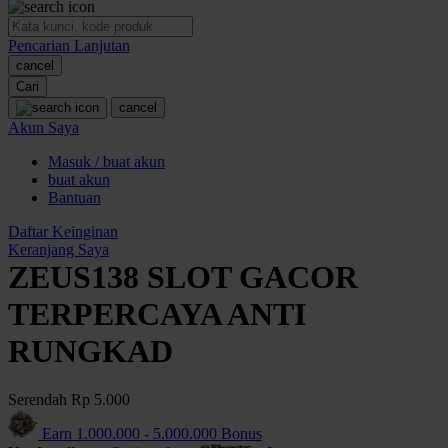
O
Pencarian Lanjutan
Oh Ma Grain
cancel
Okiedog
Cari
cancel
P
Akun Saya
Masuk / buat akun
Peachy
buat akun
Phil & Ted's
Bantuan
Philips Avent
Daftar Keinginan
Keranjang Saya
Pigeon
ZEUS138 SLOT GACOR
Playgro
TERPERCAYA ANTI
Poled Global
RUNGKAD
Ponycycle
Serendah
Rp 5.000
Puma
Earn
1.000.000
-
5.000.000
Bonus
Pureats