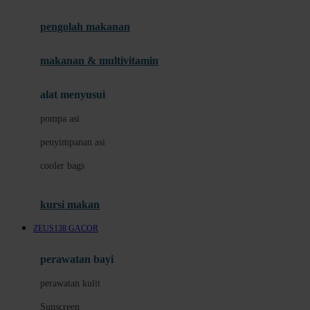
Joie
pengolah makanan
Joolz
Jujube
makanan & multivitamin
K
alat menyusui
Kiddycuts
pompa asi
Kumon
penyimpanan asi
L
cooler bags
Leapfrog
kursi makan
Leclerc
ZEUS138 GACOR
Lee Vierra
Lillebaby
perawatan bayi
Little Bird Told Me
perawatan kulit
Little Miss Janis
Sunscreen