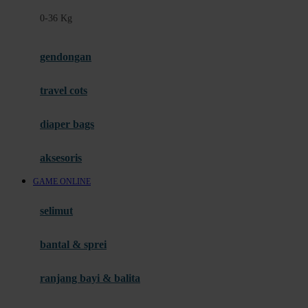
Felt So Sweet
0-36 Kg
Fisher Price
Flipper
gendongan
Friends Of Sally
travel cots
G
diaper bags
Gb
Geko
aksesoris
Graco
GAME ONLINE
Gund
selimut
H
bantal & sprei
Habbie
Haenim
ranjang bayi & balita
Happy Horse