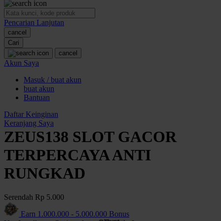
O
Pencarian Lanjutan
Oh Ma Grain
cancel
Okiedog
Cari
cancel
P
Akun Saya
Masuk / buat akun
Peachy
buat akun
Phil & Ted's
Bantuan
Philips Avent
Daftar Keinginan
Keranjang Saya
Pigeon
ZEUS138 SLOT GACOR
Playgro
TERPERCAYA ANTI
Poled Global
RUNGKAD
Ponycycle
Serendah
Rp 5.000
Puma
Earn
1.000.000
-
5.000.000
Bonus
Pureats