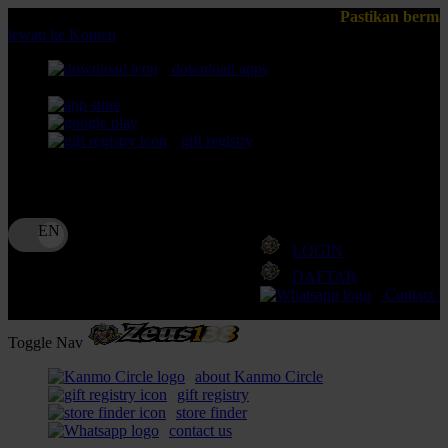
Pastikan bermain di Situs ZEUS1
lewati ke Konten
download apps
download app from:
gift registry
Bahasa
ID
LOGIN
DAFTAR
Contact 
Toggle Nav
about Kanmo Circle
gift registry
store finder
contact us