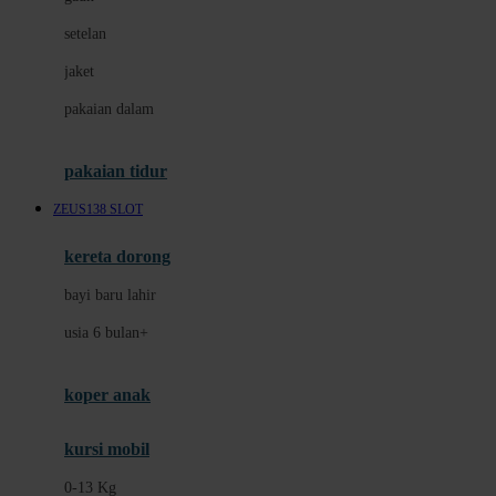
Dae Organics
setelan
Docare
jaket
Doona
pakaian dalam
Down To Earth
Drew
pakaian tidur
Dr. Brown's
ZEUS138 SLOT
E
kereta dorong
ELC
bayi baru lahir
Ergobaby
usia 6 bulan+
Expert Care
koper anak
Ezyroller
kursi mobil
F
0-13 Kg