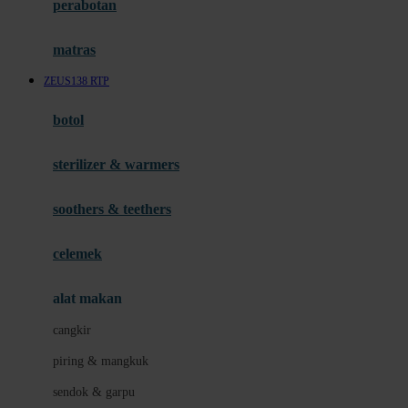
perabotan
Happy Tummy
Hauck
matras
Havaianas
ZEUS138 RTP
Hegen
botol
Hot Wheels
sterilizer & warmers
Hybrid
soothers & teethers
I
Inlacta DHA
celemek
Interlac
alat makan
Ivenet
cangkir
J
piring & mangkuk
Jack N Jill
sendok & garpu