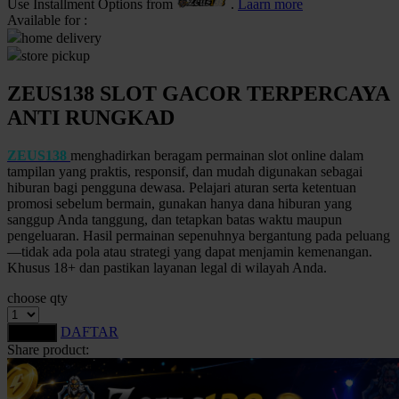
Use Installment Options from
.
Laarn more
Available for :
Q
home delivery
store pickup
QV Baby
ZEUS138 SLOT GACOR TERPERCAYA
R
ANTI RUNGKAD
Real Shades
ZEUS138
menghadirkan beragam permainan slot online dalam
Red Castle
tampilan yang praktis, responsif, dan mudah digunakan sebagai
hiburan bagi pengguna dewasa. Pelajari aturan serta ketentuan
Ribbon Madness
promosi sebelum bermain, gunakan hanya dana hiburan yang
sanggup Anda tanggung, dan tetapkan batas waktu maupun
S
pengeluaran. Hasil permainan sepenuhnya bergantung pada peluang
—tidak ada pola atau strategi yang dapat menjamin kemenangan.
Sebamed
Khusus 18+ dan pastikan layanan legal di wilayah Anda.
Silver Cross
choose qty
Simply Idea
DAFTAR
LOGIN
Share product:
Skip Hop
Spectra