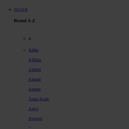
ZEUS138
Brand A-Z
A
Addo
Adidas
Airfree
Alamii
Amara
Aqua Scale
Asics
Aveeno
Awan