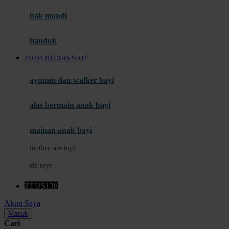
Moby
bak mandi
Momami
handuk
Mothercare
ZEUS138 LOGIN SLOT
Mustela
ayunan dan walker bayi
My Buddy Tag
My K
alas bermain anak bayi
N
mainan anak bayi
Naif
mothercare toys
Nike
elc toys
Nordic Natural
ZEUS138
Nuby
Akun Saya
Nuna
Masuk
Cari