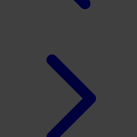
Xootz
Y
Yamatoya
Z
Zaxy
Zoggs
0-9
4Moms
59S