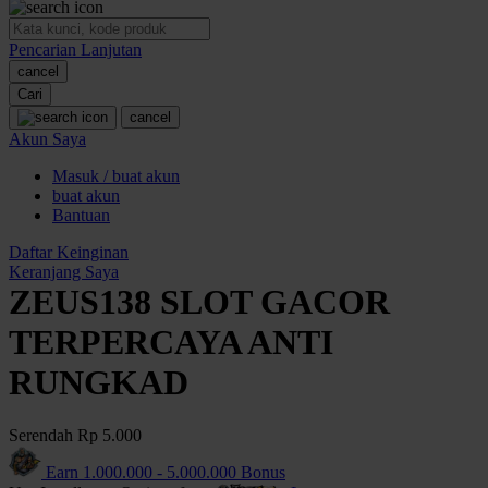
O
Pencarian Lanjutan
Oh Ma Grain
cancel
Okiedog
Cari
cancel
P
Akun Saya
Masuk / buat akun
Peachy
buat akun
Phil & Ted's
Bantuan
Philips Avent
Daftar Keinginan
Keranjang Saya
Pigeon
ZEUS138 SLOT GACOR
Playgro
TERPERCAYA ANTI
Poled Global
RUNGKAD
Ponycycle
Serendah
Rp 5.000
Puma
Earn
1.000.000
-
5.000.000
Bonus
Pureats