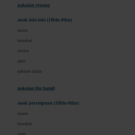
pakaian renang
Bumkins
anak laki-laki (18bln-8thn)
C
atasan
Cetaphil
bawahan
Chicco
setelan
Childlife
jaket
Clevamama
pakaian dalam
Cocolatte
Cottonseeds
pakaian ibu hamil
Cozy N Safe
anak perempuan (18bln-8thn)
Crane
atasan
Cybex
bawahan
D
gaun