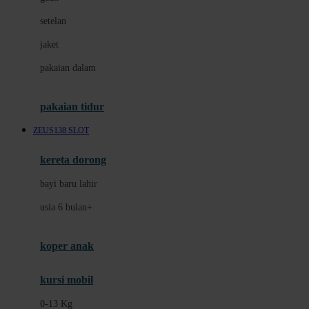
Dae Organics
setelan
Docare
jaket
Doona
pakaian dalam
Down To Earth
Drew
pakaian tidur
Dr. Brown's
ZEUS138 SLOT
E
kereta dorong
ELC
bayi baru lahir
Ergobaby
usia 6 bulan+
Expert Care
koper anak
Ezyroller
kursi mobil
F
0-13 Kg