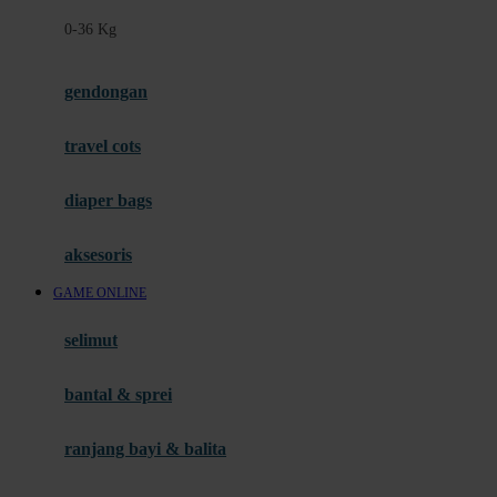
Felt So Sweet
0-36 Kg
Fisher Price
Flipper
gendongan
Friends Of Sally
travel cots
G
diaper bags
Gb
Geko
aksesoris
Graco
GAME ONLINE
Gund
selimut
H
bantal & sprei
Habbie
Haenim
ranjang bayi & balita
Happy Horse