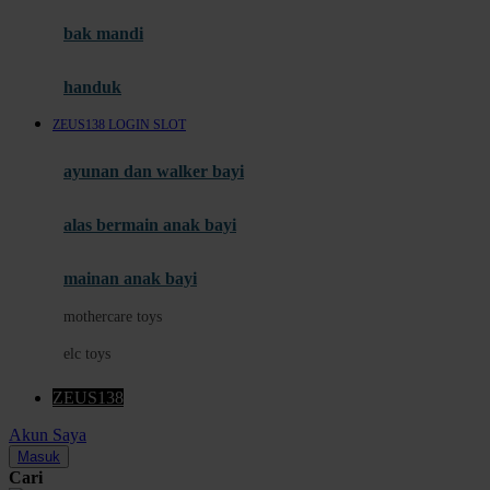
Moby
bak mandi
Momami
handuk
Mothercare
ZEUS138 LOGIN SLOT
Mustela
ayunan dan walker bayi
My Buddy Tag
My K
alas bermain anak bayi
N
mainan anak bayi
Naif
mothercare toys
Nike
elc toys
Nordic Natural
ZEUS138
Nuby
Akun Saya
Nuna
Masuk
Cari