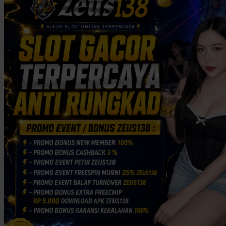
Squishmallows
Starbooks
Stick-O
Stokke
Sudocrem
Sumimo
Sunnylife
Sun-Staches
Swimava
T
Tommee Tippee
Trunki
Tutti Bambini