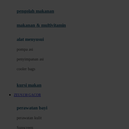
Joie
pengolah makanan
Joolz
Jujube
makanan & multivitamin
K
alat menyusui
Kiddycuts
pompa asi
Kumon
penyimpanan asi
L
cooler bags
Leapfrog
kursi makan
Leclerc
ZEUS138 GACOR
Lee Vierra
Lillebaby
perawatan bayi
Little Bird Told Me
perawatan kulit
Little Miss Janis
Sunscreen