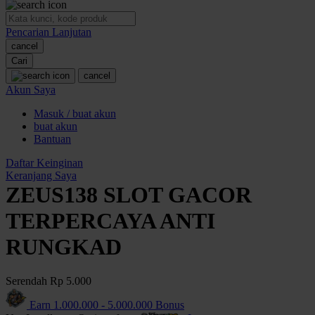
O
Pencarian Lanjutan
Oh Ma Grain
cancel
Okiedog
Cari
cancel
P
Akun Saya
Masuk / buat akun
Peachy
buat akun
Phil & Ted's
Bantuan
Philips Avent
Daftar Keinginan
Keranjang Saya
Pigeon
ZEUS138 SLOT GACOR
Playgro
TERPERCAYA ANTI
Poled Global
RUNGKAD
Ponycycle
Serendah
Rp 5.000
Puma
Earn
1.000.000
-
5.000.000
Bonus
Pureats