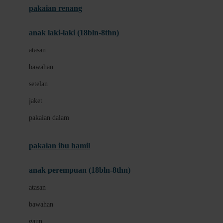
pakaian renang
Bumkins
anak laki-laki (18bln-8thn)
C
atasan
Cetaphil
bawahan
Chicco
setelan
Childlife
jaket
Clevamama
pakaian dalam
Cocolatte
Cottonseeds
pakaian ibu hamil
Cozy N Safe
anak perempuan (18bln-8thn)
Crane
atasan
Cybex
bawahan
D
gaun