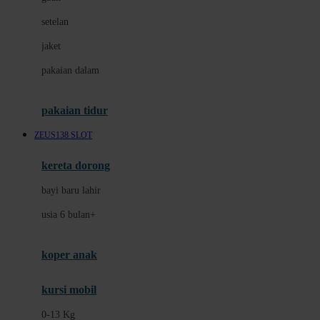
Dae Organics
setelan
Docare
jaket
Doona
pakaian dalam
Down To Earth
Drew
pakaian tidur
Dr. Brown's
ZEUS138 SLOT
E
kereta dorong
ELC
bayi baru lahir
Ergobaby
usia 6 bulan+
Expert Care
koper anak
Ezyroller
kursi mobil
F
0-13 Kg