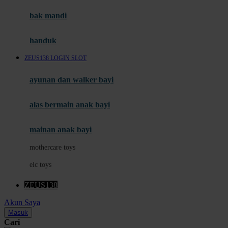
Moby
bak mandi
Momami
handuk
Mothercare
ZEUS138 LOGIN SLOT
Mustela
ayunan dan walker bayi
My Buddy Tag
My K
alas bermain anak bayi
N
mainan anak bayi
Naif
mothercare toys
Nike
elc toys
Nordic Natural
ZEUS138
Nuby
Akun Saya
Nuna
Masuk
Cari