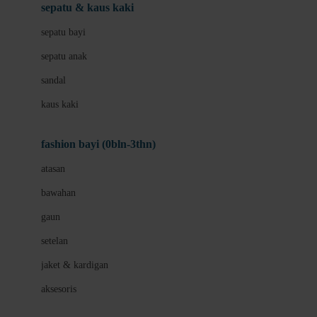
Beauty Barn
sepatu & kaus kaki
Bio Oil
sepatu bayi
Biolane
sepatu anak
Bite Fighters
sandal
Bizzi Growin
kaus kaki
Blackmores
fashion bayi (0bln-3thn)
Blooming Marvellous
atasan
Bonnels
bawahan
Bravado
gaun
Bruder
setelan
Brush Baby
jaket & kardigan
Buds Organics
aksesoris
Bugaboo
Buggygear