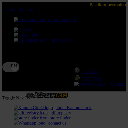
Pastikan bermain di Situs ZEUS138 te
lewati ke Konten
download apps
download app from:
gift registry
Bahasa
ID
LOGIN
DAFTAR
Contact 
Toggle Nav
about Kanmo Circle
gift registry
store finder
contact us