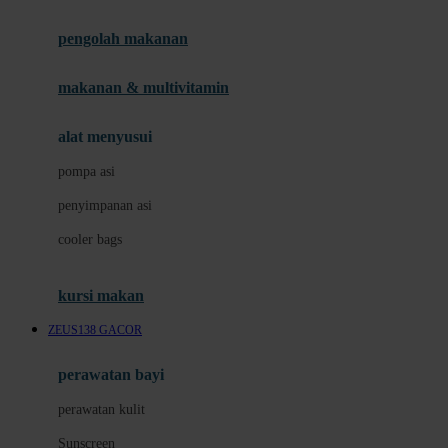
Joie
pengolah makanan
Joolz
Jujube
makanan & multivitamin
K
alat menyusui
Kiddycuts
pompa asi
Kumon
penyimpanan asi
L
cooler bags
Leapfrog
kursi makan
Leclerc
ZEUS138 GACOR
Lee Vierra
Lillebaby
perawatan bayi
Little Bird Told Me
perawatan kulit
Little Miss Janis
Sunscreen