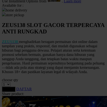
Use Installment Options from
.
Laarn more
Available for :
Q
home delivery
store pickup
QV Baby
ZEUS138 SLOT GACOR TERPERCAYA
R
ANTI RUNGKAD
Real Shades
ZEUS138
menghadirkan beragam permainan slot online dalam
Red Castle
tampilan yang praktis, responsif, dan mudah digunakan sebagai
hiburan bagi pengguna dewasa. Pelajari aturan serta ketentuan
Ribbon Madness
promosi sebelum bermain, gunakan hanya dana hiburan yang
sanggup Anda tanggung, dan tetapkan batas waktu maupun
S
pengeluaran. Hasil permainan sepenuhnya bergantung pada peluang
—tidak ada pola atau strategi yang dapat menjamin kemenangan.
Sebamed
Khusus 18+ dan pastikan layanan legal di wilayah Anda.
Silver Cross
choose qty
Simply Idea
DAFTAR
LOGIN
Share product:
Skip Hop
Spectra