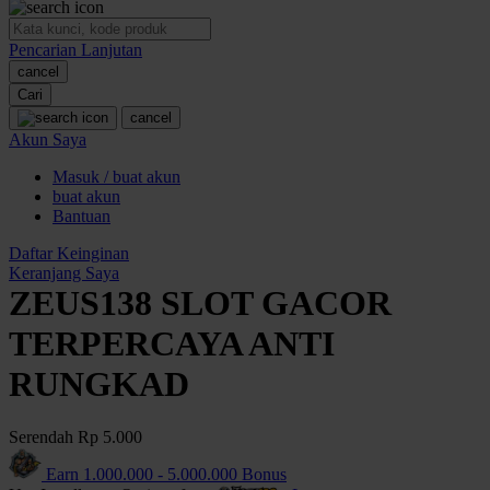
O
Pencarian Lanjutan
Oh Ma Grain
cancel
Okiedog
Cari
cancel
P
Akun Saya
Masuk / buat akun
Peachy
buat akun
Phil & Ted's
Bantuan
Philips Avent
Daftar Keinginan
Keranjang Saya
Pigeon
ZEUS138 SLOT GACOR
Playgro
TERPERCAYA ANTI
Poled Global
RUNGKAD
Ponycycle
Serendah
Rp 5.000
Puma
Earn
1.000.000
-
5.000.000
Bonus
Pureats