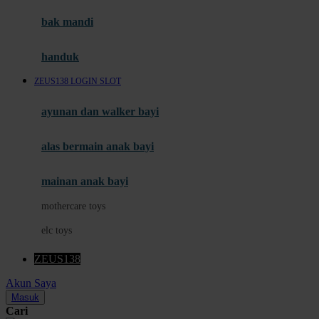
Moby
bak mandi
Momami
handuk
Mothercare
ZEUS138 LOGIN SLOT
Mustela
ayunan dan walker bayi
My Buddy Tag
My K
alas bermain anak bayi
N
mainan anak bayi
Naif
mothercare toys
Nike
elc toys
Nordic Natural
ZEUS138
Nuby
Akun Saya
Nuna
Masuk
Cari