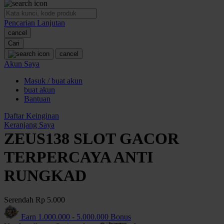
O
Pencarian Lanjutan
Oh Ma Grain
cancel
Okiedog
Cari
cancel
P
Akun Saya
Masuk / buat akun
Peachy
buat akun
Phil & Ted's
Bantuan
Philips Avent
Daftar Keinginan
Keranjang Saya
Pigeon
ZEUS138 SLOT GACOR
Playgro
TERPERCAYA ANTI
Poled Global
RUNGKAD
Ponycycle
Serendah
Rp 5.000
Puma
Earn
1.000.000
-
5.000.000
Bonus
Pureats