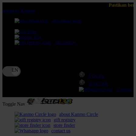
Pastikan bermain di Situs ZEU
lewati ke Konten
download apps
download app from:
gift registry
Bahasa
ID
LOGIN
DAFTAR
Contact 
Toggle Nav
about Kanmo Circle
gift registry
store finder
contact us