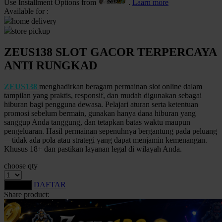
Use Installment Options from
.
Laarn more
Available for :
Q
home delivery
store pickup
QV Baby
ZEUS138 SLOT GACOR TERPERCAYA
R
ANTI RUNGKAD
Real Shades
ZEUS138
menghadirkan beragam permainan slot online dalam
Red Castle
tampilan yang praktis, responsif, dan mudah digunakan sebagai
hiburan bagi pengguna dewasa. Pelajari aturan serta ketentuan
Ribbon Madness
promosi sebelum bermain, gunakan hanya dana hiburan yang
sanggup Anda tanggung, dan tetapkan batas waktu maupun
S
pengeluaran. Hasil permainan sepenuhnya bergantung pada peluang
—tidak ada pola atau strategi yang dapat menjamin kemenangan.
Sebamed
Khusus 18+ dan pastikan layanan legal di wilayah Anda.
Silver Cross
choose qty
Simply Idea
DAFTAR
LOGIN
Share product:
Skip Hop
Spectra