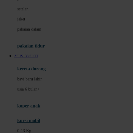
Dae Organics
setelan
Docare
jaket
Doona
pakaian dalam
Down To Earth
Drew
pakaian tidur
Dr. Brown's
ZEUS138 SLOT
E
kereta dorong
ELC
bayi baru lahir
Ergobaby
usia 6 bulan+
Expert Care
koper anak
Ezyroller
kursi mobil
F
0-13 Kg