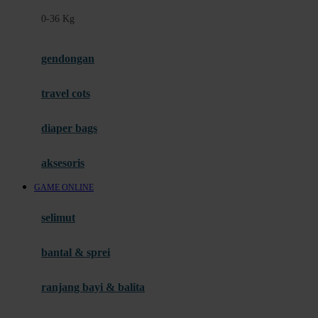
Felt So Sweet
0-36 Kg
Fisher Price
Flipper
gendongan
Friends Of Sally
travel cots
G
diaper bags
Gb
Geko
aksesoris
Graco
GAME ONLINE
Gund
selimut
H
bantal & sprei
Habbie
Haenim
ranjang bayi & balita
Happy Horse