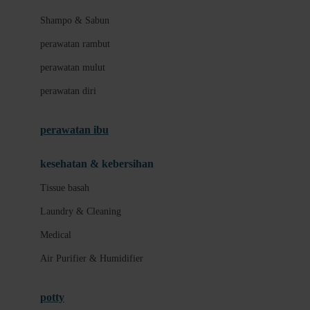
London Taxi
Shampo & Sabun
Love To Dream
perawatan rambut
perawatan mulut
M
perawatan diri
Magformers
Mama's Choice
perawatan ibu
Mamas&Papas
kesehatan & kebersihan
Mamaway
Tissue basah
Maxi Cosi
Laundry & Cleaning
Megabloks
Medical
Micro
Air Purifier & Humidifier
MiDeer
Mimi & Lula
potty
Mini Monkey