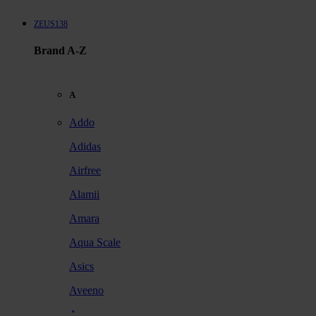
ZEUS138
Brand A-Z
A
Addo
Adidas
Airfree
Alamii
Amara
Aqua Scale
Asics
Aveeno
Awan