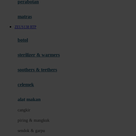
perabotan
Happy Tummy
Hauck
matras
Havaianas
ZEUS138 RTP
Hegen
botol
Hot Wheels
sterilizer & warmers
Hybrid
soothers & teethers
I
Inlacta DHA
celemek
Interlac
alat makan
Ivenet
cangkir
J
piring & mangkuk
Jack N Jill
sendok & garpu