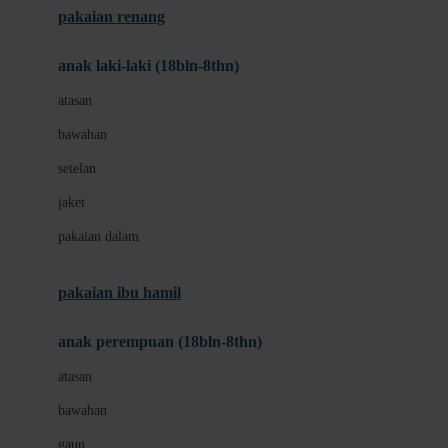
pakaian renang
Bumkins
anak laki-laki (18bln-8thn)
C
atasan
Cetaphil
bawahan
Chicco
setelan
Childlife
jaket
Clevamama
pakaian dalam
Cocolatte
Cottonseeds
pakaian ibu hamil
Cozy N Safe
anak perempuan (18bln-8thn)
Crane
atasan
Cybex
bawahan
D
gaun