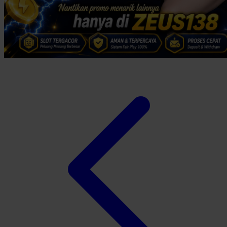
Twistshake
TY Toys
U
V
Veja
Vitaflow
Vtech
W
Waterland
Wellness
X