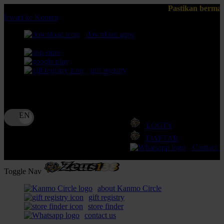
Pastikan bermain di Situs ZEUS13
lewati ke Konten
download apps
download app from:
gift registry
Bahasa
ID
LOGIN
DAFTAR
Contact 
Toggle Nav
about Kanmo Circle
gift registry
store finder
contact us