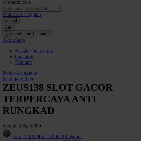
O
Pencarian Lanjutan
Oh Ma Grain
cancel
Okiedog
Cari
cancel
P
Akun Saya
Masuk / buat akun
Peachy
buat akun
Phil & Ted's
Bantuan
Philips Avent
Daftar Keinginan
Keranjang Saya
Pigeon
ZEUS138 SLOT GACOR
Playgro
TERPERCAYA ANTI
Poled Global
RUNGKAD
Ponycycle
Serendah
Rp 5.000
Puma
Earn
1.000.000
-
5.000.000
Bonus
Pureats