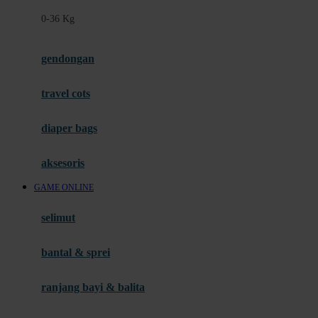
Felt So Sweet
0-36 Kg
Fisher Price
Flipper
gendongan
Friends Of Sally
travel cots
G
diaper bags
Gb
Geko
aksesoris
Graco
GAME ONLINE
Gund
selimut
H
bantal & sprei
Habbie
Haenim
ranjang bayi & balita
Happy Horse