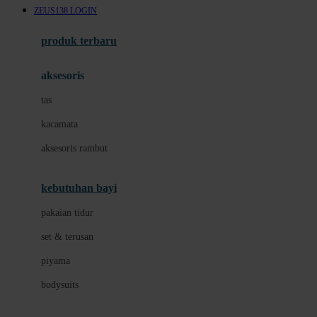
ZEUS138 LOGIN
Azetabio
produk terbaru
B
aksesoris
Baabaasheepz
tas
Babiators
kacamata
Baby Dove
aksesoris rambut
Baby Jogger
Baby Rovega
kebutuhan bayi
Babybee
pakaian tidur
Banana Boat
set & terusan
Banz
piyama
Barbie
bodysuits
Beaba