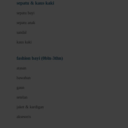
Beauty Barn
sepatu & kaus kaki
Bio Oil
sepatu bayi
Biolane
sepatu anak
Bite Fighters
sandal
Bizzi Growin
kaus kaki
Blackmores
fashion bayi (0bln-3thn)
Blooming Marvellous
atasan
Bonnels
bawahan
Bravado
gaun
Bruder
setelan
Brush Baby
jaket & kardigan
Buds Organics
aksesoris
Bugaboo
Buggygear