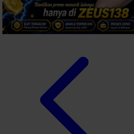
Twistshake
TY Toys
U
V
Veja
Vitaflow
Vtech
W
Waterland
Wellness
X