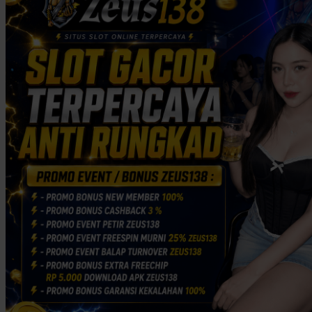
Squishmallows
Starbooks
Stick-O
Stokke
Sudocrem
Sumimo
Sunnylife
Sun-Staches
Swimava
T
Tommee Tippee
Trunki
Tutti Bambini