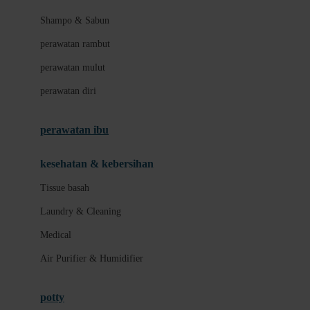
London Taxi
Shampo & Sabun
Love To Dream
perawatan rambut
perawatan mulut
M
perawatan diri
Magformers
Mama's Choice
perawatan ibu
Mamas&Papas
kesehatan & kebersihan
Mamaway
Tissue basah
Maxi Cosi
Laundry & Cleaning
Megabloks
Medical
Micro
Air Purifier & Humidifier
MiDeer
Mimi & Lula
potty
Mini Monkey