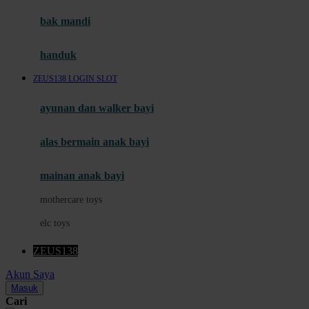
Moby
bak mandi
Momami
handuk
Mothercare
ZEUS138 LOGIN SLOT
Mustela
ayunan dan walker bayi
My Buddy Tag
My K
alas bermain anak bayi
N
mainan anak bayi
Naif
mothercare toys
Nike
elc toys
Nordic Natural
ZEUS138
Nuby
Akun Saya
Nuna
Masuk
Cari