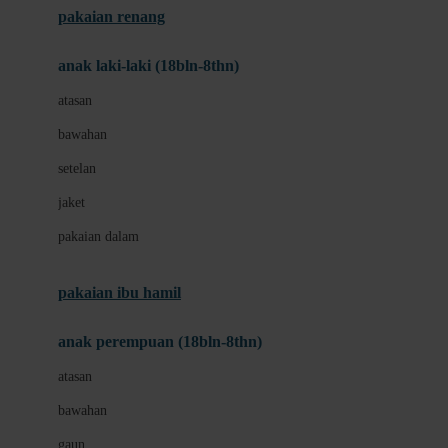
pakaian renang
Bumkins
anak laki-laki (18bln-8thn)
C
atasan
Cetaphil
bawahan
Chicco
setelan
Childlife
jaket
Clevamama
pakaian dalam
Cocolatte
Cottonseeds
pakaian ibu hamil
Cozy N Safe
anak perempuan (18bln-8thn)
Crane
atasan
Cybex
bawahan
D
gaun