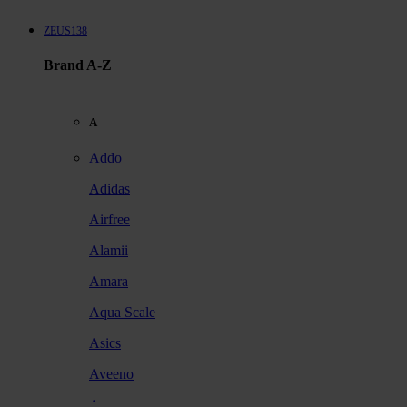
ZEUS138
Brand A-Z
A
Addo
Adidas
Airfree
Alamii
Amara
Aqua Scale
Asics
Aveeno
Awan