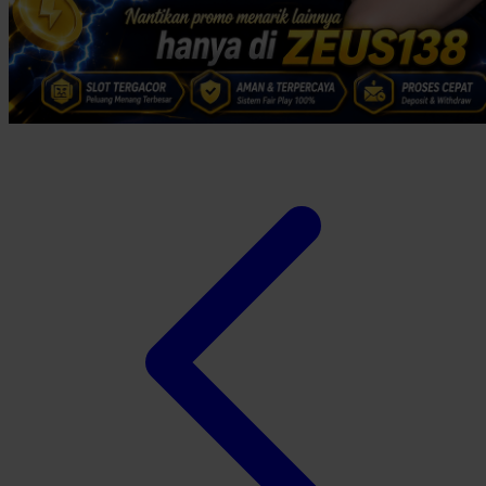
Twistshake
TY Toys
U
V
Veja
Vitaflow
Vtech
W
Waterland
Wellness
X