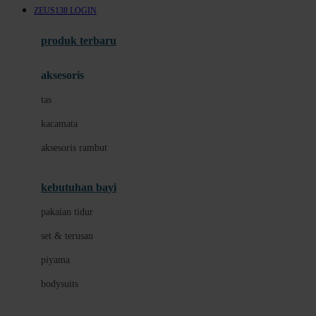
ZEUS138 LOGIN
Azetabio
produk terbaru
B
aksesoris
Baabaasheepz
tas
Babiators
kacamata
Baby Dove
aksesoris rambut
Baby Jogger
Baby Rovega
kebutuhan bayi
Babybee
pakaian tidur
Banana Boat
set & terusan
Banz
piyama
Barbie
bodysuits
Beaba