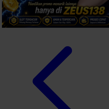
Twistshake
TY Toys
U
V
Veja
Vitaflow
Vtech
W
Waterland
Wellness
X