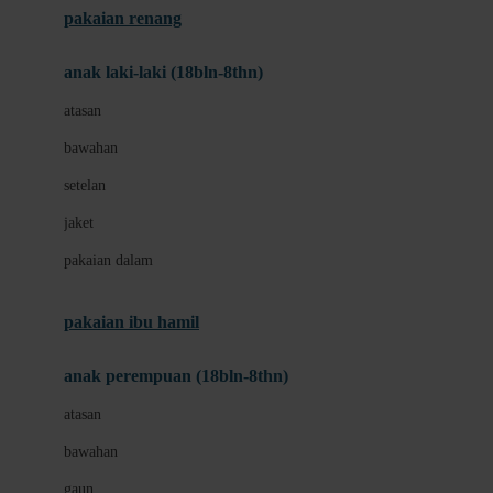
pakaian renang
Bumkins
anak laki-laki (18bln-8thn)
C
atasan
Cetaphil
bawahan
Chicco
setelan
Childlife
jaket
Clevamama
pakaian dalam
Cocolatte
Cottonseeds
pakaian ibu hamil
Cozy N Safe
anak perempuan (18bln-8thn)
Crane
atasan
Cybex
bawahan
D
gaun