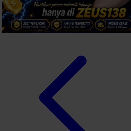
Twistshake
TY Toys
U
V
Veja
Vitaflow
Vtech
W
Waterland
Wellness
X