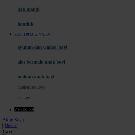
Moby
bak mandi
Momami
handuk
Mothercare
ZEUS138 LOGIN SLOT
Mustela
ayunan dan walker bayi
My Buddy Tag
My K
alas bermain anak bayi
N
mainan anak bayi
Naif
mothercare toys
Nike
elc toys
Nordic Natural
ZEUS138
Nuby
Akun Saya
Nuna
Masuk
Cari