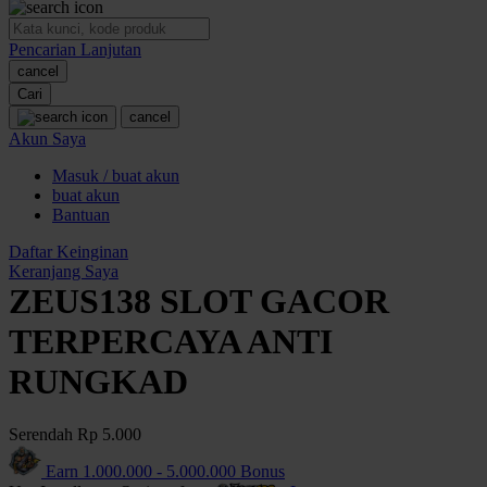
O
Pencarian Lanjutan
Oh Ma Grain
cancel
Okiedog
Cari
cancel
P
Akun Saya
Masuk / buat akun
Peachy
buat akun
Phil & Ted's
Bantuan
Philips Avent
Daftar Keinginan
Keranjang Saya
Pigeon
ZEUS138 SLOT GACOR
Playgro
TERPERCAYA ANTI
Poled Global
RUNGKAD
Ponycycle
Serendah
Rp 5.000
Puma
Earn
1.000.000
-
5.000.000
Bonus
Pureats