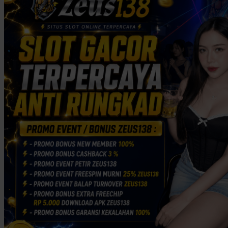
Squishmallows
Starbooks
Stick-O
Stokke
Sudocrem
Sumimo
Sunnylife
Sun-Staches
Swimava
T
Tommee Tippee
Trunki
Tutti Bambini