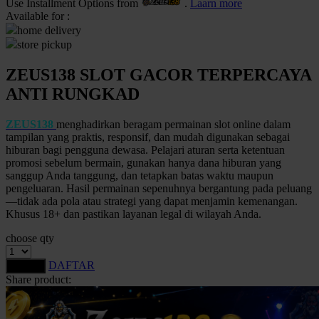
Use Installment Options from
.
Laarn more
Available for :
Q
home delivery
store pickup
QV Baby
ZEUS138 SLOT GACOR TERPERCAYA
R
ANTI RUNGKAD
Real Shades
ZEUS138
menghadirkan beragam permainan slot online dalam
Red Castle
tampilan yang praktis, responsif, dan mudah digunakan sebagai
hiburan bagi pengguna dewasa. Pelajari aturan serta ketentuan
Ribbon Madness
promosi sebelum bermain, gunakan hanya dana hiburan yang
sanggup Anda tanggung, dan tetapkan batas waktu maupun
S
pengeluaran. Hasil permainan sepenuhnya bergantung pada peluang
—tidak ada pola atau strategi yang dapat menjamin kemenangan.
Sebamed
Khusus 18+ dan pastikan layanan legal di wilayah Anda.
Silver Cross
choose qty
Simply Idea
DAFTAR
LOGIN
Share product:
Skip Hop
Spectra