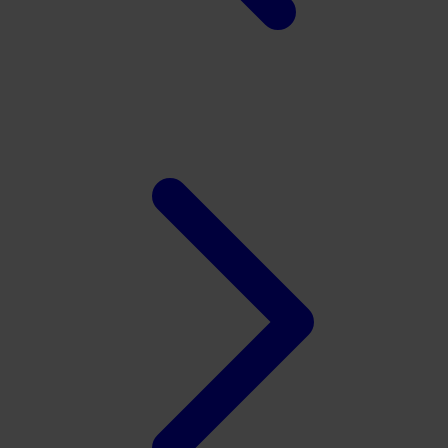
Xootz
Y
Yamatoya
Z
Zaxy
Zoggs
0-9
4Moms
59S