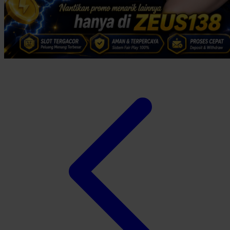
Twistshake
TY Toys
U
V
Veja
Vitaflow
Vtech
W
Waterland
Wellness
X