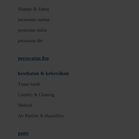
London Taxi
Shampo & Sabun
Love To Dream
perawatan rambut
perawatan mulut
M
perawatan diri
Magformers
Mama's Choice
perawatan ibu
Mamas&Papas
kesehatan & kebersihan
Mamaway
Tissue basah
Maxi Cosi
Laundry & Cleaning
Megabloks
Medical
Micro
Air Purifier & Humidifier
MiDeer
Mimi & Lula
potty
Mini Monkey