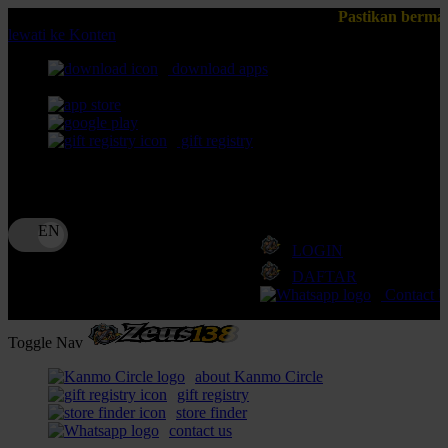
Pastikan bermain di Situs ZEUS13
lewati ke Konten
download apps
download app from:
gift registry
Bahasa
ID
LOGIN
DAFTAR
Contact 
Toggle Nav
about Kanmo Circle
gift registry
store finder
contact us