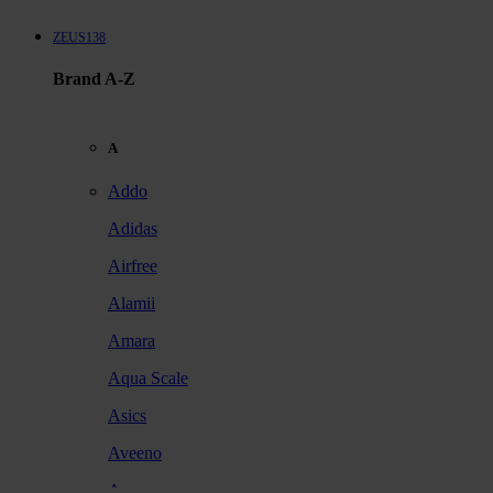
ZEUS138
Brand A-Z
A
Addo
Adidas
Airfree
Alamii
Amara
Aqua Scale
Asics
Aveeno
Awan