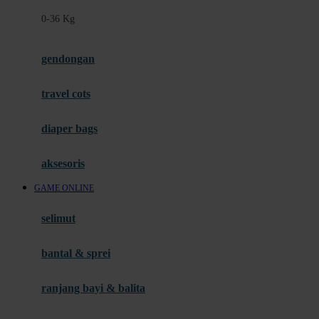
Felt So Sweet
0-36 Kg
Fisher Price
Flipper
gendongan
Friends Of Sally
travel cots
G
diaper bags
Gb
Geko
aksesoris
Graco
GAME ONLINE
Gund
selimut
H
bantal & sprei
Habbie
Haenim
ranjang bayi & balita
Happy Horse