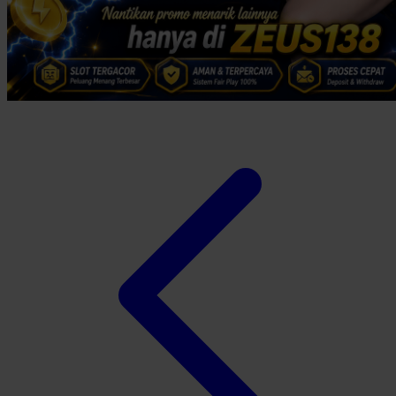
Twistshake
TY Toys
U
V
Veja
Vitaflow
Vtech
W
Waterland
Wellness
X