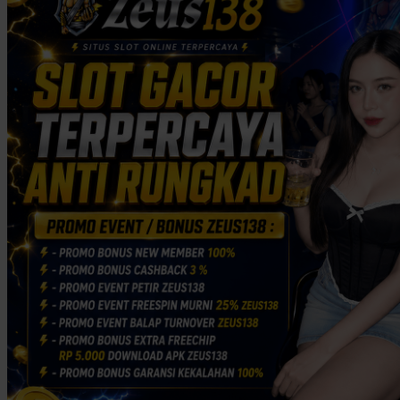
Squishmallows
Starbooks
Stick-O
Stokke
Sudocrem
Sumimo
Sunnylife
Sun-Staches
Swimava
T
Tommee Tippee
Trunki
Tutti Bambini