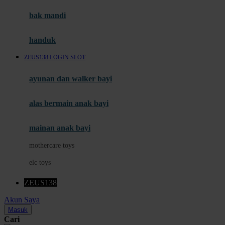
Moby
bak mandi
Momami
handuk
Mothercare
ZEUS138 LOGIN SLOT
Mustela
ayunan dan walker bayi
My Buddy Tag
My K
alas bermain anak bayi
N
mainan anak bayi
Naif
mothercare toys
Nike
elc toys
Nordic Natural
ZEUS138
Nuby
Akun Saya
Nuna
Masuk
Cari