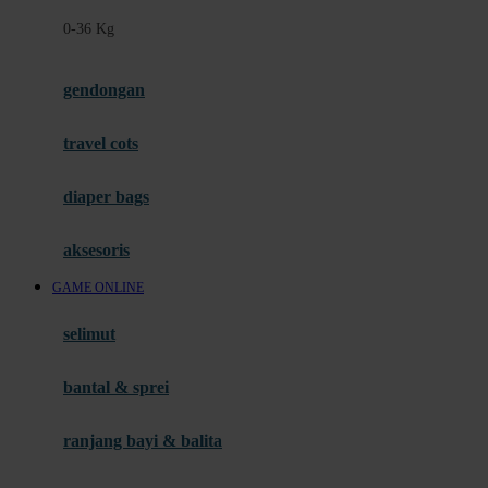
Felt So Sweet
0-36 Kg
Fisher Price
Flipper
gendongan
Friends Of Sally
travel cots
G
diaper bags
Gb
Geko
aksesoris
Graco
GAME ONLINE
Gund
selimut
H
bantal & sprei
Habbie
Haenim
ranjang bayi & balita
Happy Horse