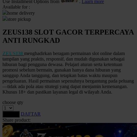
Use Installment Options from
.
Laarn more
Available for :
Q
home delivery
store pickup
QV Baby
ZEUS138 SLOT GACOR TERPERCAYA
R
ANTI RUNGKAD
Real Shades
ZEUS138
menghadirkan beragam permainan slot online dalam
Red Castle
tampilan yang praktis, responsif, dan mudah digunakan sebagai
hiburan bagi pengguna dewasa. Pelajari aturan serta ketentuan
Ribbon Madness
promosi sebelum bermain, gunakan hanya dana hiburan yang
sanggup Anda tanggung, dan tetapkan batas waktu maupun
S
pengeluaran. Hasil permainan sepenuhnya bergantung pada peluang
—tidak ada pola atau strategi yang dapat menjamin kemenangan.
Sebamed
Khusus 18+ dan pastikan layanan legal di wilayah Anda.
Silver Cross
choose qty
Simply Idea
DAFTAR
LOGIN
Share product:
Skip Hop
Spectra