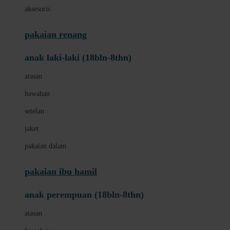
aksesoris
pakaian renang
anak laki-laki (18bln-8thn)
atasan
bawahan
setelan
jaket
pakaian dalam
pakaian ibu hamil
anak perempuan (18bln-8thn)
atasan