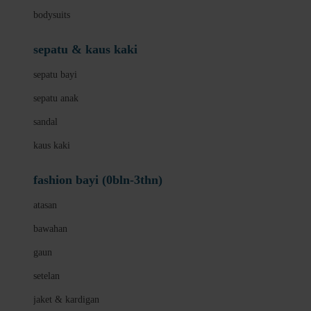
bodysuits
sepatu & kaus kaki
sepatu bayi
sepatu anak
sandal
kaus kaki
fashion bayi (0bln-3thn)
atasan
bawahan
gaun
setelan
jaket & kardigan