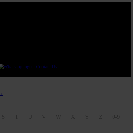
Pastikan bermain di 
Contact Us
us
S
T
U
V
W
X
Y
Z
0-9