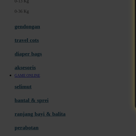
0-13 Kg
0-36 Kg
gendongan
travel cots
diaper bags
aksesoris
GAME ONLINE
selimut
bantal & sprei
ranjang bayi & balita
perabotan