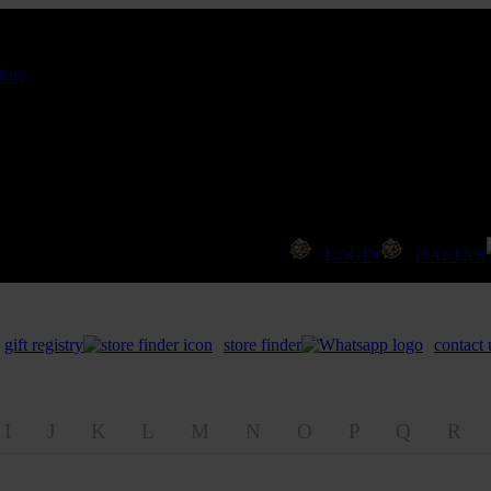
istry
LOGIN
DAFTAR
gift registry
store finder
contact 
I
J
K
L
M
N
O
P
Q
R