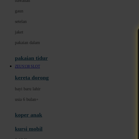
bawahan
gaun
setelan
jaket
pakaian dalam
pakaian tidur
ZEUS138 SLOT
kereta dorong
bayi baru lahir
usia 6 bulan+
koper anak
kursi mobil