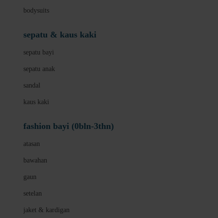
bodysuits
sepatu & kaus kaki
sepatu bayi
sepatu anak
sandal
kaus kaki
fashion bayi (0bln-3thn)
atasan
bawahan
gaun
setelan
jaket & kardigan