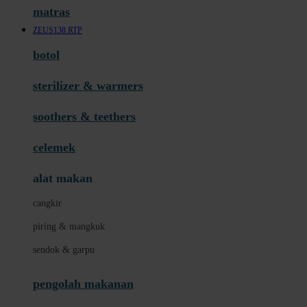
matras
ZEUS138 RTP
botol
sterilizer & warmers
soothers & teethers
celemek
alat makan
cangkir
piring & mangkuk
sendok & garpu
pengolah makanan