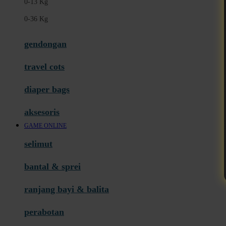
0-13 Kg
0-36 Kg
gendongan
travel cots
diaper bags
aksesoris
GAME ONLINE
selimut
bantal & sprei
ranjang bayi & balita
perabotan