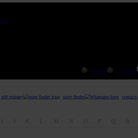
istry
LOGIN
DAFTAR
gift registry
store finder
contact 
I
J
K
L
M
N
O
P
Q
R