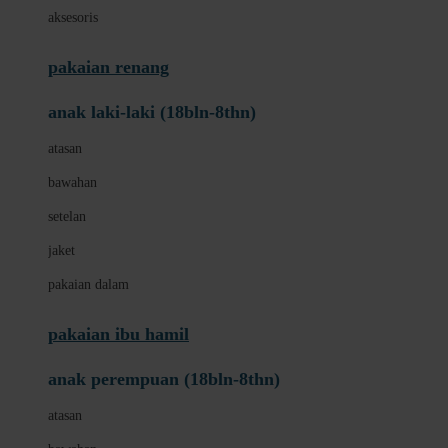
aksesoris
pakaian renang
anak laki-laki (18bln-8thn)
atasan
bawahan
setelan
jaket
pakaian dalam
pakaian ibu hamil
anak perempuan (18bln-8thn)
atasan