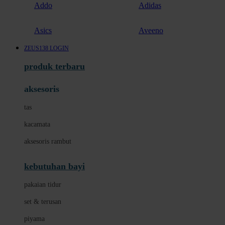
Addo
Adidas
Asics
Aveeno
ZEUS138 LOGIN
produk terbaru
aksesoris
tas
kacamata
aksesoris rambut
kebutuhan bayi
pakaian tidur
set & terusan
piyama