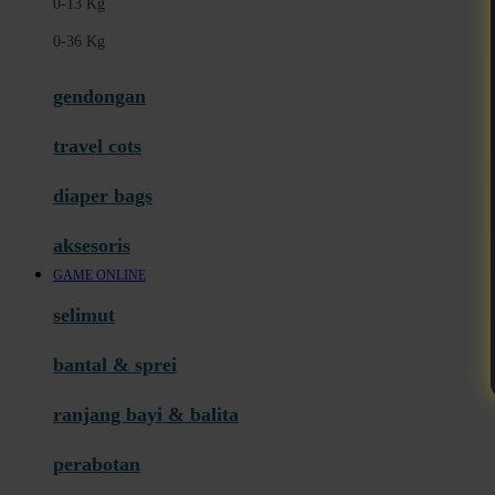
0-13 Kg
0-36 Kg
gendongan
travel cots
diaper bags
aksesoris
GAME ONLINE
selimut
bantal & sprei
ranjang bayi & balita
perabotan