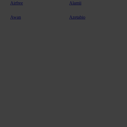
Airfree
Alamii
Awan
Azetabio