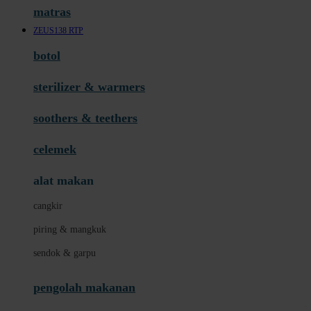
matras
ZEUS138 RTP
botol
sterilizer & warmers
soothers & teethers
celemek
alat makan
cangkir
piring & mangkuk
sendok & garpu
pengolah makanan