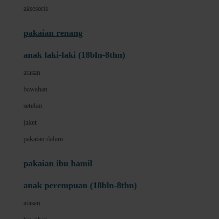
aksesoris
pakaian renang
anak laki-laki (18bln-8thn)
atasan
bawahan
setelan
jaket
pakaian dalam
pakaian ibu hamil
anak perempuan (18bln-8thn)
atasan