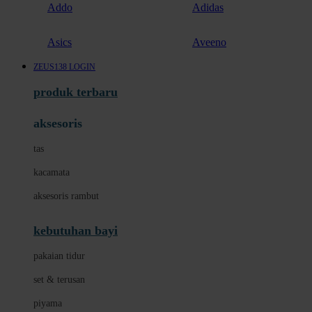
Addo
Adidas
Asics
Aveeno
ZEUS138 LOGIN
produk terbaru
aksesoris
tas
kacamata
aksesoris rambut
kebutuhan bayi
pakaian tidur
set & terusan
piyama