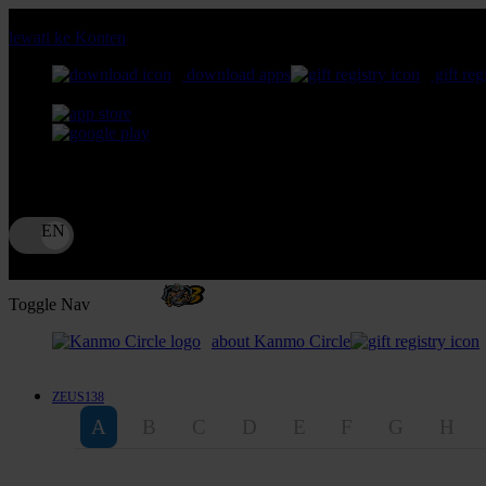
lewati ke Konten
download apps
gift reg
download app from:
Bahasa
ID
Toggle Nav
about Kanmo Circle
ZEUS138
A
B
C
D
E
F
G
H